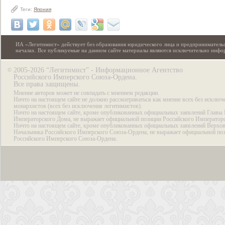
Теги:
Япония
ИА «Легитимист» действует без образования юридического лица и предпринимательс
началах. Все публикуемые на данном сайте материалы являются исключительно инф
2005-2026 “Легитимист” - Информационное Агентство
©
Российского Имперского Союза-Ордена.
Все права защищены.
Мнение авторов может не совпадать с мнением редакции.
Ничто на настоящем сайте не должно рассматриваться как мнение всех без исключ
монархистов (всех без исключения легитимистов).
Ничто на настоящем сайте, кроме опубликованных официальных заявлений Главы 
Императорского Дома, не выражает официальной позиции Российского Император
Ничто на настоящем сайте, кроме опубликованных официальных заявлений Верхов
Начальника Российского Имперского Союза-Ордена, не выражает официальной по
Российского Имперского Союза-Ордена.