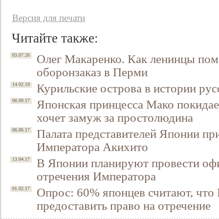
Версия для печати
Читайте также:
Олег Макаренко. Как ленинцы пом
03.07.26
оборонзаказ в Перми
Курильские острова в истории ру
14.02.19
Японская принцесса Мако покидае
06.09.17
хочет замуж за простолюдина
Свидетельство
Палата представителей Японии при
06.06.17
Императора Акихито
В Японии планируют провести о
13.04.17
отречения Императора
Опрос: 60% японцев считают, что
01.02.17
предоставить право на отречение