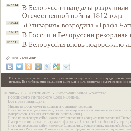
В Белоруссии вандалы разрушили
07.12.14
Отечественной войны 1812 года
«Оливария» возродила «Графа Чап
14.01.12
В России и Белоруссии рекордная
10.01.12
В Белоруссии вновь подорожало а
04.12.11
Теги:
Белоруссия
ИА «Легитимист» действует без образования юридического лица и предпринимательс
началах. Все публикуемые на данном сайте материалы являются исключительно инф
2005-2026 “Легитимист” - Информационное Агентство
©
Российского Имперского Союза-Ордена.
Все права защищены.
Мнение авторов может не совпадать с мнением редакции.
Ничто на настоящем сайте не должно рассматриваться как мнение всех без исключ
монархистов (всех без исключения легитимистов).
Ничто на настоящем сайте, кроме опубликованных официальных заявлений Главы 
Императорского Дома, не выражает официальной позиции Российского Император
Ничто на настоящем сайте, кроме опубликованных официальных заявлений Верхов
Начальника Российского Имперского Союза-Ордена, не выражает официальной по