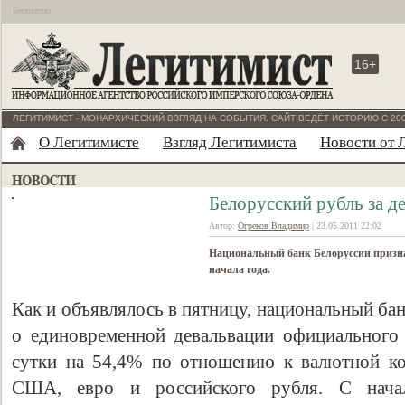
Бесплатно
16+
ЛЕГИТИМИСТ - МОНАРХИЧЕСКИЙ ВЗГЛЯД НА СОБЫТИЯ. САЙТ ВЕДЁТ ИСТОРИЮ С 200
О Легитимисте
Взгляд Легитимиста
Новости от 
Белорусский рубль за д
Автор:
Огреков Владимир
| 23.05.2011 22:02
Национальный банк Белоруссии призна
начала года.
Как и объявлялось в пятницу, национальный ба
о единовременной девальвации официального 
сутки на 54,4% по отношению к валютной ко
США, евро и российского рубля. С начал