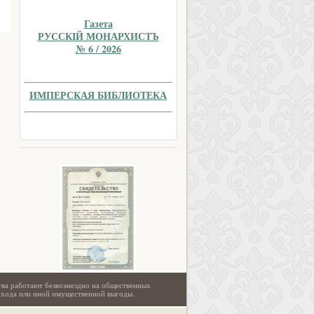
Газета
РУССКIЙ МОНАРХИСТЪ
№ 6 / 2026
ИМПЕРСКАЯ БИБЛИОТЕКА
тва работают безвозмездно на общественных
охода или иной имущественной выгоды.