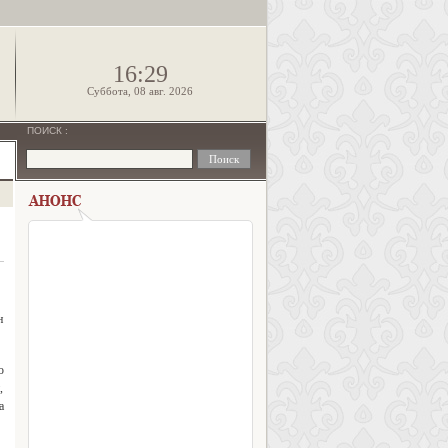
!
16:29
Суббота, 08 авг. 2026
ПОИСК
:
н
ю
,
а