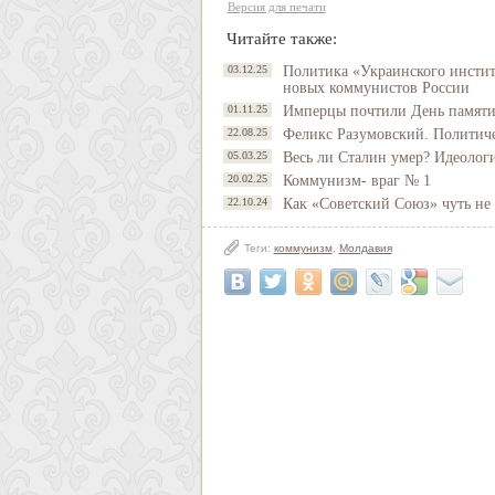
Версия для печати
Читайте также:
03.12.25
Политика «Украинского инстит
новых коммунистов России
01.11.25
Имперцы почтили День памяти
22.08.25
Феликс Разумовский. Политиче
05.03.25
Весь ли Сталин умер? Идеолог
20.02.25
Коммунизм- враг № 1
22.10.24
Как «Советский Союз» чуть не 
Теги:
коммунизм
,
Молдавия