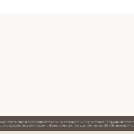
Свидетельство
идического лица и предпринимательской деятельности не осуществляет. Сотрудники агентс
териалы являются исключительно информационными без цели получения ИА «Легитимист» д