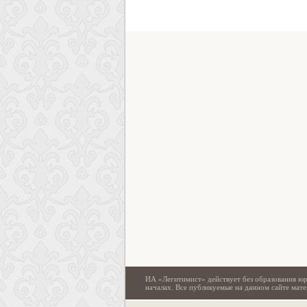
ИА «Легитимист» действует без образования юр
началах. Все публикуемые на данном сайте ма