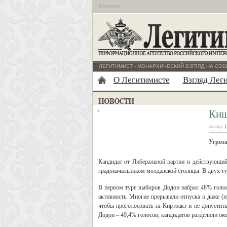
Бесплатно
ЛЕГИТИМИСТ - МОНАРХИЧЕСКИЙ ВЗГЛЯД НА СОБ
О Легитимисте
Взгляд Лег
Киш
Автор:
Угроза
Кандидат от Либеральной партии и действующи
градоначальником молдавской столицы. В двух т
В первом туре выборов Додон набрал 48% голос
активность. Многие прерывали отпуска и даже (
чтобы проголосовать за Киртоакэ и не допустить
Додон – 49,4% голосов, кандидатов разделили око