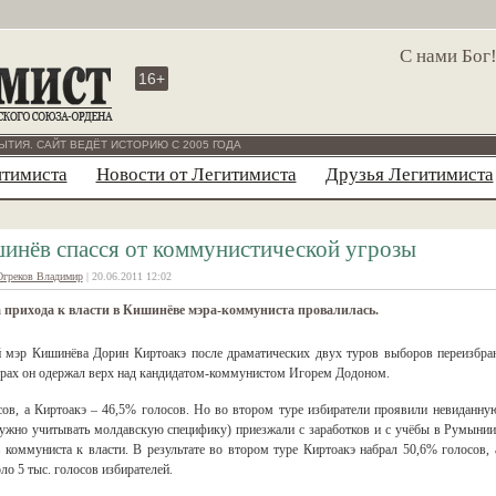
С нами Бог
16+
ЫТИЯ. САЙТ ВЕДЁТ ИСТОРИЮ С 2005 ГОДА
итимиста
Новости от Легитимиста
Друзья Легитимиста
инёв спасся от коммунистической угрозы
Огреков Владимир
| 20.06.2011 12:02
 прихода к власти в Кишинёве мэра-коммуниста провалилась.
й мэр Кишинёва Дорин Киртоакэ после драматических двух туров выборов переизбра
урах он одержал верх над кандидатом-коммунистом Игорем Додоном.
ов, а Киртоакэ – 46,5% голосов. Но во втором туре избиратели проявили невиданну
нужно учитывать молдавскую специфику) приезжали с заработков и с учёбы в Румынии
 коммуниста к власти. В результате во втором туре Киртоакэ набрал 50,6% голосов, 
ло 5 тыс. голосов избирателей.