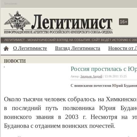
Бесплатно
16+
ЛЕГИТИМИСТ - МОНАРХИЧЕСКИЙ ВЗГЛЯД НА СОБЫТИЯ. САЙТ ВЕДЁТ ИСТОРИЮ С 200
О Легитимисте
Взгляд Легитимиста
Новости от 
Россия простилась с Ю
Автор:
Захарьев Андрей
| 13.06.2011 15:25
С воинскими почестями Юрий Буданов
Около тысячи человек собралось на Химкинско
в последний путь полковника Юрия Будан
воинского звания в 2003 г. Несмотря на э
Буданова с отданием воинских почестей.