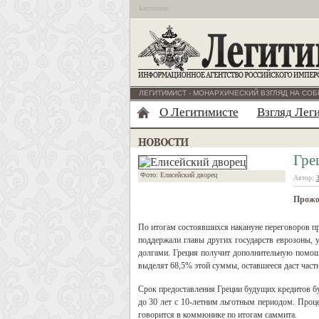
Бесплатно
ЛЕГИТИМИСТ - МОНАРХИЧЕСКИЙ ВЗГЛЯД НА СОБ
О Легитимисте
Взгляд Лег
Гре
Фото: Елисейский дворец
Автор:
Прожор
По итогам состоявшихся накануне переговоров п
поддержали главы других государств еврозоны, у
долгами. Греция получит дополнительную помощ
выделят 68,5% этой суммы, оставшееся даст част
Срок предоставления Греции будущих кредитов бу
до 30 лет с 10-летним льготным периодом. Проце
говорится в коммюнике по итогам саммита.