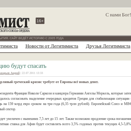
С нами Бог
16+
ЫТИЯ. САЙТ ВЕДЁТ ИСТОРИЮ С 2005 ГОДА
итимиста
Новости от Легитимиста
Друзья Легитимиста
цию будут спасать
Захарьев Андрей
| 22.07.2011 13:33
ливый греческий кризис требует от Европы всё новых денег.
резидента Франции Николя Саркози и канцлера Германии Ангелы Меркель, которые зате
далось согласовать выделение очередных кредитов Греции для стабилизации ситуации 
ь на 159 млрд евро сроком на три года (6,35 трлн рублей). Европейский Союз и МВ
ный сектор.
дет увеличен с нынешних 7,5 лет до 15 лет. Также возможно продление срока погашени
нтная ставка для Афин будет составлять всего 3,5% годовых против текущих 4,5-5,8%