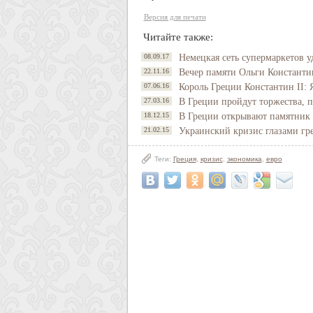
Версия для печати
Читайте также:
08.09.17
Немецкая сеть супермаркетов у
22.11.16
Вечер памяти Ольги Константи
07.06.16
Король Греции Константин II: 
27.03.16
В Греции пройдут торжества, 
18.12.15
В Греции открывают памятник 
21.02.15
Украинский кризис глазами гр
Теги:
Греция
,
кризис
,
экономика
,
евро