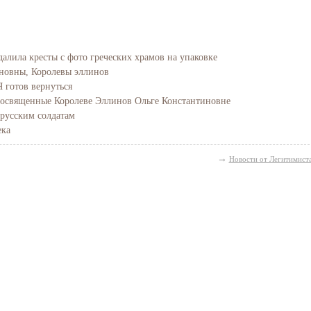
далила кресты с фото греческих храмов на упаковке
новны, Королевы эллинов
Я готов вернуться
посвященные Королеве Эллинов Ольге Константиновне
русским солдатам
ека
→
Новости от Легитимист