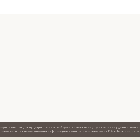
Свидетельство
идического лица и предпринимательской деятельности не осуществляет. Сотрудники агентс
териалы являются исключительно информационными без цели получения ИА «Легитимист» д