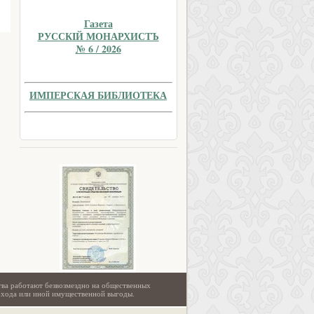
Газета
РУССКIЙ МОНАРХИСТЪ
№ 6 / 2026
ИМПЕРСКАЯ БИБЛИОТЕКА
тва работают безвозмездно на общественных
охода или иной имущественной выгоды.