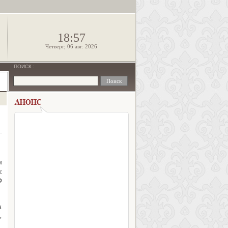
!
18:57
Четверг, 06 авг. 2026
ПОИСК
:
м
с
Ф
я
,