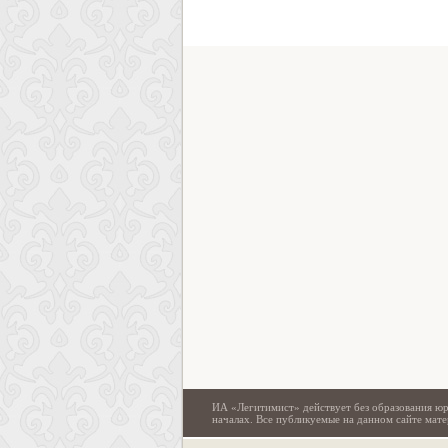
ИА «Легитимист» действует без образования юр
началах. Все публикуемые на данном сайте ма