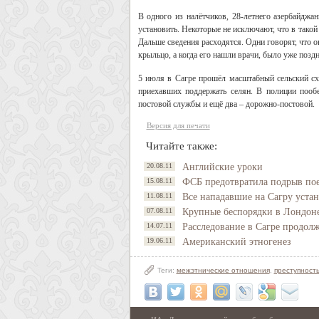
В одного из налётчиков, 28-летнего азербайджа
установить. Некоторые не исключают, что в такой 
Дальше сведения расходятся. Одни говорят, что о
крыльцо, а когда его нашли врачи, было уже поздн
5 июля в Сагре прошёл масштабный сельский схо
приехавших поддержать селян. В полиции пооб
постовой службы и ещё два – дорожно-постовой.
Версия для печати
Читайте также:
20.08.11
Английские уроки
15.08.11
ФСБ предотвратила подрыв пое
11.08.11
Все нападавшие на Сагру уста
07.08.11
Крупные беспорядки в Лондон
14.07.11
Расследование в Сагре продолж
19.06.11
Американский этногенез
Теги:
межэтнические отношения
,
преступност