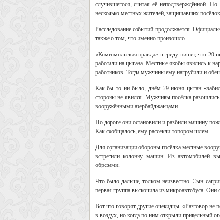
случившегося, считая её неподтверждённой. По 
несколько местных жителей, защищавших посёлок.
Расследование событий продолжается. Официальн
также о том, что именно произошло.
«Комсомольская правда» в среду пишет, что 29 и
работали на цыгана. Местные якобы явились к нар
работников. Тогда мужчины ему нагрубили и обеща
Как бы то ни было, днём 29 июня цыган «забил 
стороны не явился. Мужчины посёлка разошлись н
вооружёнными азербайджанцами.
По дороге они остановили и разбили машину пожи
Как сообщалось, ему рассекли топором шлем.
Для организации обороны посёлка местные воору
встретили колонну машин. Из автомобилей вы
обрезами.
Что было дальше, толком неизвестно. Сын сагрин
первая группа выскочила из микроавтобуса. Они с
Вот что говорят другие очевидцы. «Разговор не п
в воздух, но когда по ним открыли прицельный ог