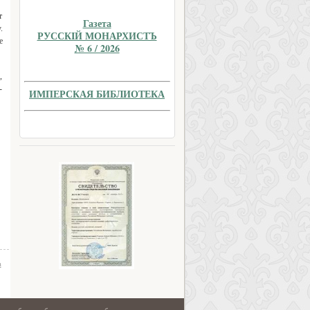
т
Газета
.
РУССКIЙ МОНАРХИСТЪ
е
№ 6 / 2026
,
-
ИМПЕРСКАЯ БИБЛИОТЕКА
а