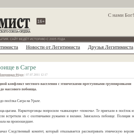
С нами Бог
16+
ЫТИЯ. САЙТ ВЕДЁТ ИСТОРИЮ С 2005 ГОДА
итимиста
Новости от Легитимиста
Друзья Легитимиста
оище в Сагре
Поверницын Фёдор
| 07.07.2011 12:17
дной конфликт местного населения с этническими преступными группировками
до массового побоища.
до посёлка Сагра на Урале.
вца-цыгана. Наркоторговцы попросили «кавказцев» «помочь». Те приехали в посёлок и
ели встретили их с охотничьими ружьями и вилами. Завязалось побоище. Полиция н
овала на произошедшее.
ачал Следственный комитет, который отказывается рассматривать этническую верси