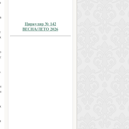
о
а
Циркуляр № 142
ВЕСНА/ЛЕТО 2026
у
х
о
с
.
и
и
х
и