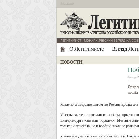
Бесплатно
ЛЕГИТИМИСТ - МОНАРХИЧЕСКИЙ ВЗГЛЯД НА СОБ
О Легитимисте
Взгляд Лег
Поб
Автор:
Очере
дошёл 
Кондопога уверенно шагает по России и дошагала 
Местные жители прогнали из посёлка наркоторго
Екатеринбурга «навести порядок». Местные жит
только не приехала, но и вообще никак не реагир
Уголовное дело в связи с событиями в Сагре н