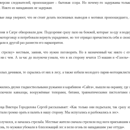
версии следователей, произошедшее – бытовая ссора. Но почему-то задержаны тольк
 Никто из нападавших не задержан.
ые лица уверяют, что не стоит делать поспешных выводов о мотивах произошедшего, 
юня в Сагре обворовали дом. Подозрение сразу пало на бомжей, которые за еду и водк
которговцу и потребовали вернуть украденное, но тот отрицал причастность себя и свои
ли в другой раз разнести его наркопритон.
стрелку» местным, заявив, что нужно поговорить. Но в назначенный час никто с ег
и с чем. А за час до полуночи узнали, что в их сторону мчатся 15 машин и «Газель» 
лых дачников, те скрылись от них в лесу, а также избили молодого парня-мотоциклиста
жились двумя гладкоствольными ружьями и карабином «Сайга», вышли на окраину, где 
скочили кавказцы, вооружённые топорами, битами, травматическими пистолетами 
ца Виктора Городилова Сергей рассказывает: «Как только они подъехали, так сразу и
тали громко орать и палить в нашу сторону. Мы испугались и разбежались в лес».
олучился, и началась стрельба. Местные жители сначала стреляли под ноги приехавшим 
онь, то мужики убежали в близлежащий лес и вели огонь по нападавшим уже оттуда».