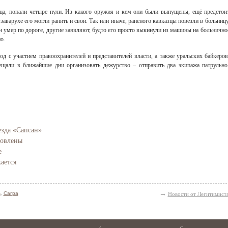
нца, попали четыре пули. Из какого оружия и кем они были выпущены, ещё предстои
заварухе его могли ранить и свои. Так или иначе, раненого кавказцы повезли в больницу
н умер по дороге, другие заявляют, будто его просто выкинули из машины на больнично
о.
д с участием правоохранителей и представителей власти, а также уральских байкеров
ещали в ближайшие дни организовать дежурство – отправить два экипажа патрульно
Свидетельство
зда «Сапсан»
новлены
е
ается
→
ь
,
Сагра
Новости от Легитимист