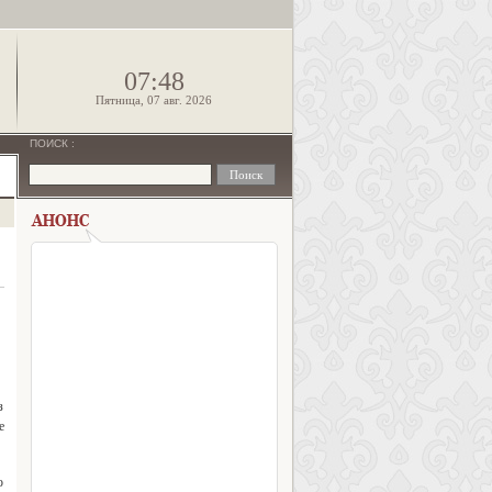
!
07:48
Пятница, 07 авг. 2026
ПОИСК
:
з
е
ю