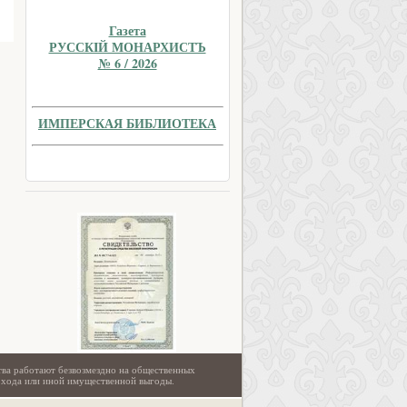
Газета
РУССКIЙ МОНАРХИСТЪ
№ 6 / 2026
ИМПЕРСКАЯ БИБЛИОТЕКА
тва работают безвозмездно на общественных
охода или иной имущественной выгоды.