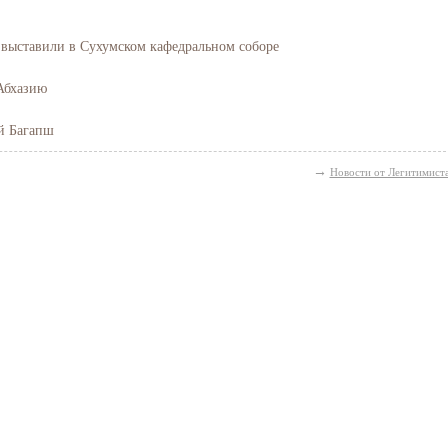
 выставили в Сухумском кафедральном соборе
Абхазию
й Багапш
→
Новости от Легитимист