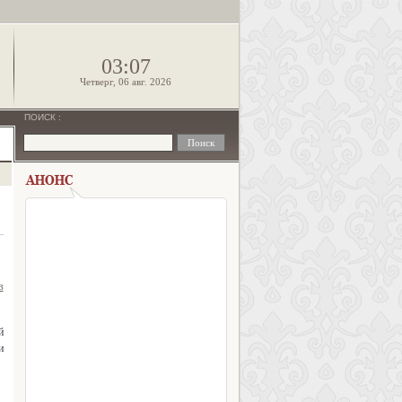
!
03:07
Четверг, 06 авг. 2026
ПОИСК
:
в
й
и