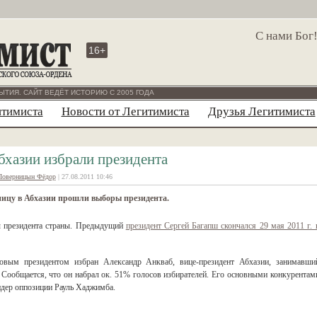
С нами Бог
16+
ЫТИЯ. САЙТ ВЕДЁТ ИСТОРИЮ С 2005 ГОДА
итимиста
Новости от Легитимиста
Друзья Легитимиста
бхазии избрали президента
Поверницын Фёдор
| 27.08.2011 10:46
ницу в Абхазии прошли выборы президента.
ы президента страны. Предыдущий
президент Сергей Багапш скончался 29 мая 2011 г. 
вым президентом избран Александр Анкваб, вице-президент Абхазии, занимавши
. Сообщается, что он набрал ок. 51% голосов избирателей. Его основными конкурентам
дер оппозиции Рауль Хаджимба.