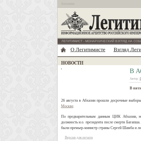
Бесплатно
ЛЕГИТИМИСТ - МОНАРХИЧЕСКИЙ ВЗГЛЯД НА СОБ
О Легитимисте
Взгляд Лег
В А
Автор:
В пят
26 августа в Абхазии прошли досрочные выбор
Москве
.
По предварительным данным ЦИК Абхазии, но
должность и.о. президента после смерти Багапша
были премьер-министр страны Сергей Шамба и ли
Версия для печати