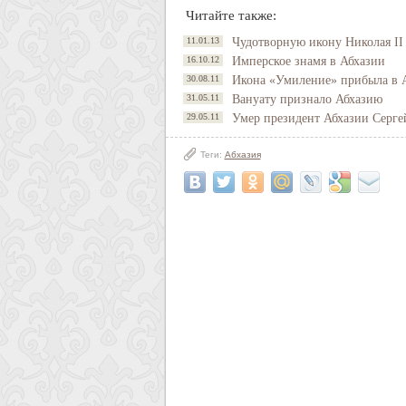
Читайте также:
11.01.13
Чудотворную икону Николая II
16.10.12
Имперское знамя в Абхазии
30.08.11
Икона «Умиление» прибыла в 
31.05.11
Вануату признало Абхазию
29.05.11
Умер президент Абхазии Серге
Теги:
Абхазия