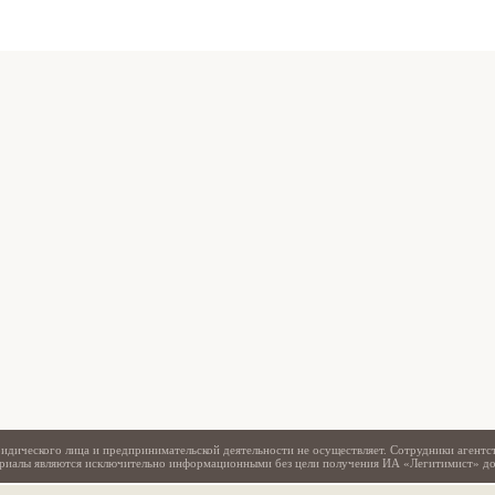
Свидетельство
идического лица и предпринимательской деятельности не осуществляет. Сотрудники агентс
териалы являются исключительно информационными без цели получения ИА «Легитимист» д