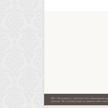
ИА «Легитимист» действует без образования юр
началах. Все публикуемые на данном сайте ма