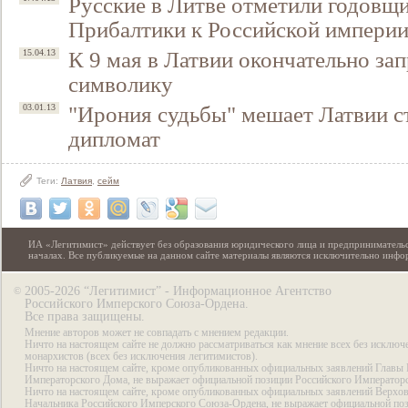
Русские в Литве отметили годовщ
Прибалтики к Российской импери
К 9 мая в Латвии окончательно за
15.04.13
символику
"Ирония судьбы" мешает Латвии ст
03.01.13
дипломат
Теги:
Латвия
,
сейм
ИА «Легитимист» действует без образования юридического лица и предпринимательс
началах. Все публикуемые на данном сайте материалы являются исключительно инф
2005-2026 “Легитимист” - Информационное Агентство
©
Российского Имперского Союза-Ордена.
Все права защищены.
Мнение авторов может не совпадать с мнением редакции.
Ничто на настоящем сайте не должно рассматриваться как мнение всех без исключ
монархистов (всех без исключения легитимистов).
Ничто на настоящем сайте, кроме опубликованных официальных заявлений Главы 
Императорского Дома, не выражает официальной позиции Российского Император
Ничто на настоящем сайте, кроме опубликованных официальных заявлений Верхов
Начальника Российского Имперского Союза-Ордена, не выражает официальной по