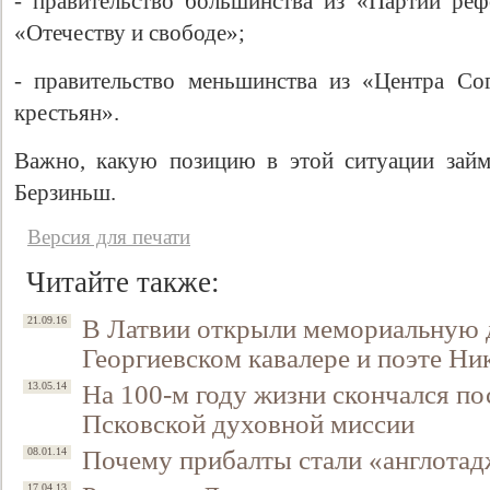
- правительство большинства из «Партии реф
«Отечеству и свободе»;
- правительство меньшинства из «Центра Со
крестьян».
Важно, какую позицию в этой ситуации займ
Берзиньш.
Версия для печати
Читайте также:
В Латвии открыли мемориальную д
21.09.16
Георгиевском кавалере и поэте Ни
На 100-м году жизни скончался по
13.05.14
Псковской духовной миссии
Почему прибалты стали «англота
08.01.14
17.04.13