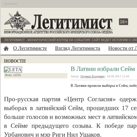
Бесплатно
16+
ЛЕГИТИМИСТ - МОНАРХИЧЕСКИЙ ВЗГЛЯД НА СОБЫТИЯ. САЙТ ВЕДЁТ ИСТОРИЮ С 200
О Легитимисте
Взгляд Легитимиста
Новости от 
В Латвии избрали Сейм
Фото: LETA
Автор:
Огреков Владимир
| 18.09.2011 12:44
В Латвии прошли выборы в Сейм, побе
Про-русская партия «Центр Согласия» одерж
выборах в латвийский Сейм, прошедших 17 се
больше голосов и возможных мест в латвийском
в Сейме предыдущего созыва. К победе пар
Урбанович и мэр Риги Нил Ушаков.