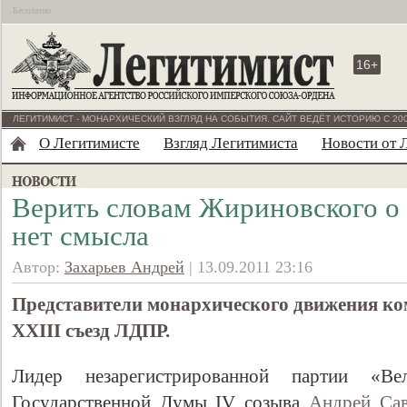
Бесплатно
16+
ЛЕГИТИМИСТ - МОНАРХИЧЕСКИЙ ВЗГЛЯД НА СОБЫТИЯ. САЙТ ВЕДЁТ ИСТОРИЮ С 200
О Легитимисте
Взгляд Легитимиста
Новости от 
Верить словам Жириновского о
нет смысла
Автор:
Захарьев Андрей
| 13.09.2011 23:16
Представители монархического движения 
XXIII съезд ЛДПР.
Лидер незарегистрированной партии «В
Государственной Думы IV созыва
Андрей Сав