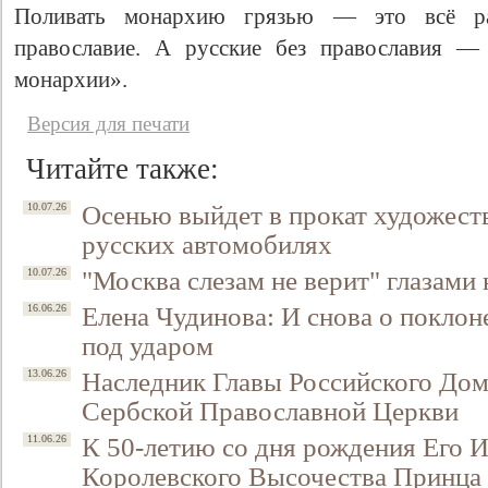
Поливать монархию грязью — это всё ра
православие. А русские без православия —
монархии».
Версия для печати
Читайте также:
Осенью выйдет в прокат художест
10.07.26
русских автомобилях
"Москва слезам не верит" глазами
10.07.26
Елена Чудинова: И снова о поклон
16.06.26
под ударом
Наследник Главы Российского До
13.06.26
Сербской Православной Церкви
К 50-летию со дня рождения Его 
11.06.26
Королевского Высочества Принца