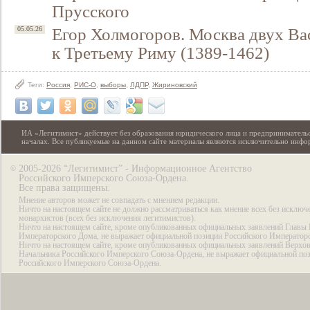
Прусского
Егор Холмогоров. Москва двух Ва
05.05.26
к Третьему Риму (1389-1462)
Теги:
Россия
,
РИС-О
,
выборы
,
ЛДПР
,
Жириновский
ИА «Легитимист» действует без образования юридического лица и предпринимательс
началах. Все публикуемые на данном сайте материалы являются исключительно инф
2005-2026 “Легитимист” - Информационное Агентство
©
Российского Имперского Союза-Ордена.
Все права защищены.
Мнение авторов может не совпадать с мнением редакции.
Ничто на настоящем сайте не должно рассматриваться как мнение всех без исключ
монархистов (всех без исключения легитимистов).
Ничто на настоящем сайте, кроме опубликованных официальных заявлений Главы 
Императорского Дома, не выражает официальной позиции Российского Император
Ничто на настоящем сайте, кроме опубликованных официальных заявлений Верхов
Начальника Российского Имперского Союза-Ордена, не выражает официальной по
Российского Имперского Союза-Ордена.