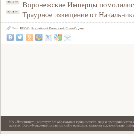
Воронежские Имперцы помолились
30.12.25
Траурное извещение от Начальни
22.11.25
Теги:
РИС-О
,
Российский Имперский Союз-Орден
Свидетельство
ИА «Легитимист» действует без образования юридического лица и предпринимательс
началах. Все публикуемые на данном сайте материалы являются исключительно инф