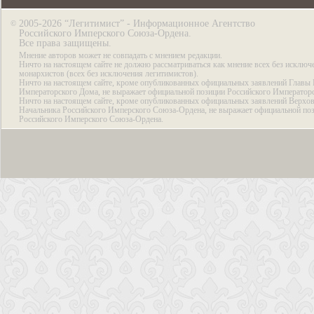
2005-2026 “Легитимист” - Информационное Агентство
©
Российского Имперского Союза-Ордена.
Все права защищены.
Мнение авторов может не совпадать с мнением редакции.
Ничто на настоящем сайте не должно рассматриваться как мнение всех без исключ
монархистов (всех без исключения легитимистов).
Ничто на настоящем сайте, кроме опубликованных официальных заявлений Главы 
Императорского Дома, не выражает официальной позиции Российского Император
Ничто на настоящем сайте, кроме опубликованных официальных заявлений Верхов
Начальника Российского Имперского Союза-Ордена, не выражает официальной по
Российского Имперского Союза-Ордена.