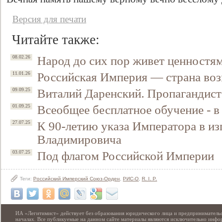
Версия для печати
Читайте также:
Народ до сих пор живет ценностя
08.02.26
Российская Империя — страна воз
11.01.26
Виталий Даренский. Пропагандист
09.09.25
Всеобщее бесплатное обучение - 
01.09.25
Свидетельство
К 90-летию указа Императора в и
27.07.25
Владимировича
Под флагом Российской Империи
03.07.25
Теги:
Российский Имперский Союз-Орден
,
РИС-О
,
R. I. P.
ИА «Легитимист» действует без образования юридического лица и предпринимательс
началах. Все публикуемые на данном сайте материалы являются исключительно инф