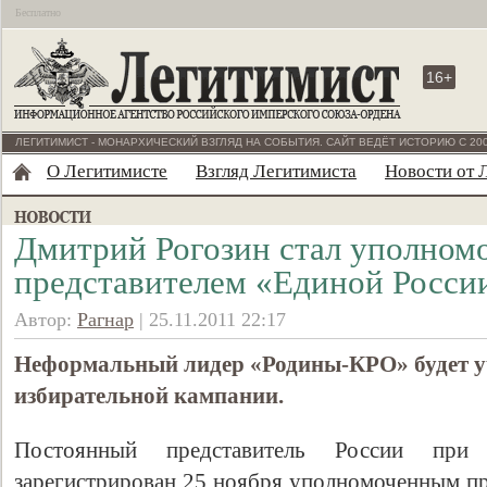
Бесплатно
16+
ЛЕГИТИМИСТ - МОНАРХИЧЕСКИЙ ВЗГЛЯД НА СОБЫТИЯ. САЙТ ВЕДЁТ ИСТОРИЮ С 200
О Легитимисте
Взгляд Легитимиста
Новости от 
Дмитрий Рогозин стал уполно
представителем «Единой Росси
Автор:
Рагнар
| 25.11.2011 22:17
Неформальный лидер «Родины-КРО» будет уч
избирательной кампании.
Постоянный представитель России пр
зарегистрирован 25 ноября уполномоченным пр