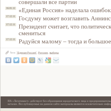
совершали все партии
«Единая Россия» наделала ошибок
16.01.12
Госдуму может возглавить Аннинс
17.12.11
Президент считает, что политичес
17.12.11
смениться
Радуйся малому – тогда и большое
17.12.11
Теги:
"Единая Россия"
,
Рогозин
,
выборы
Свидетельство
ИА «Легитимист» действует без образования юридического лица и предпринимательс
началах. Все публикуемые на данном сайте материалы являются исключительно инф