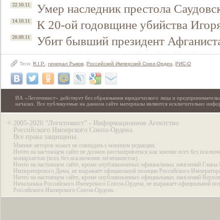
Умер наследник престола Саудовс
22.10.11
К 20-ой годовщине убийства Игор
14.10.11
Убит бывший президент Афганист
20.09.11
Теги:
R.I.P.
,
генерал Рыков
,
Российский Имперский Союз-Орден
,
РИС-О
ИА «Легитимист» действует без образования юридического лица и предпринимательс
началах. Все публикуемые на данном сайте материалы являются исключительно инф
2005-2026 “Легитимист” - Информационное Агентство
©
Российского Имперского Союза-Ордена.
Все права защищены.
Мнение авторов может не совпадать с мнением редакции.
Ничто на настоящем сайте не должно рассматриваться как мнение всех без исключ
монархистов (всех без исключения легитимистов).
Ничто на настоящем сайте, кроме опубликованных официальных заявлений Главы 
Императорского Дома, не выражает официальной позиции Российского Император
Ничто на настоящем сайте, кроме опубликованных официальных заявлений Верхов
Начальника Российского Имперского Союза-Ордена, не выражает официальной по
Российского Имперского Союза-Ордена.