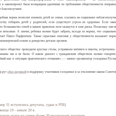
ия в законопроект была возвращена удалённая по требованию общественности поправка
м благополучием.
обная норма позволит изымать детей из семьи, ссылаясь на социальное неблагополучи
рству отбирать детей у родителей, если существует угроза их здоровью. Если зако
то большинство семей в нашем правовом поле окажутся в зоне риска. Поскольку они н
 неполные. А значит, ребенка можно будет забрать, исходя из нормы, что социально
тает Павел Парфентьев. Также серьезные опасения у общественности вызывает норм
 коммерческой основе и донорство детских органов.
кого общества: проводили круглые столы, устраивали митинги и пикеты, встречались 
ышаны так и не были. О каком диалоге с гражданским обществом можно говорить
йний шаг в ситуации практического отчаяния», — заявил организатор голодовки Русла
.
ор.ру»
сбор подписей
в поддержку участников голодовки и за отклонение закона Совето
мер 31 вступились депутаты, судьи и РПЦ
онце 19 - начале 20 в.
транам долги на сумму более 20 миллиардов долларов