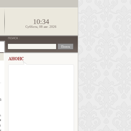
!
10:34
Суббота, 08 авг. 2026
ПОИСК
:
й
,
я
х
т