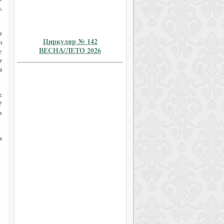
,
е
Циркуляр № 142
н
ВЕСНА/ЛЕТО 2026
е
е
а
с
?
н
м