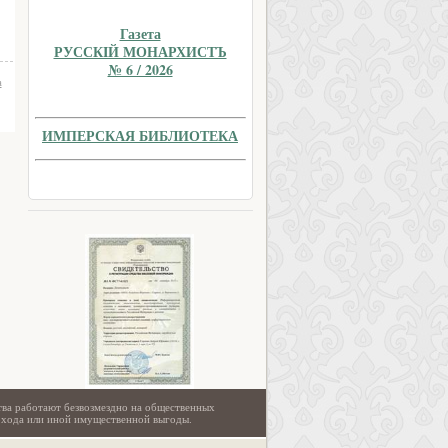
Газета
РУССКIЙ МОНАРХИСТЪ
№ 6 / 2026
а
ИМПЕРСКАЯ БИБЛИОТЕКА
тва работают безвозмездно на общественных
охода или иной имущественной выгоды.