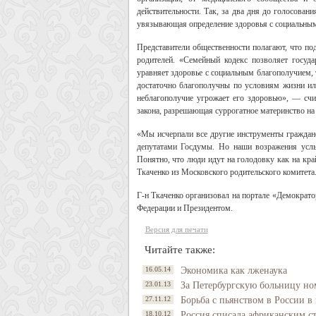
действительности. Так, за два дня до голосован
увязывающая определение здоровья с социальны
Представители общественности полагают, что под
родителей. «Семейный кодекс позволяет госуда
уравняет здоровье с социальным благополучием, 
достаточно благополучны по условиям жизни или
неблагополучие угрожает его здоровью», — счи
закона, разрешающая суррогатное материнство на
«Мы исчерпали все другие инструменты гражданс
депутатами Госдумы. Но наши возражения усл
Понятно, что люди идут на голодовку как на кра
Ткаченко из Московского родительского комитета
Г-н Ткаченко организовал на портале «Демократ
Федерации и Президентом.
Версия для печати
Читайте также:
16.05.14
Экономика как лженаука
23.01.13
За Петербургскую больницу но
27.11.12
Борьба с пьянством в России в к
18.10.12
Россия списала африканским с