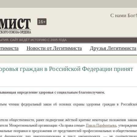
С нами Бог
16+
ЫТИЯ. САЙТ ВЕДЁТ ИСТОРИЮ С 2005 ГОДА
итимиста
Новости от Легитимиста
Друзья Легитимиста
доровья граждан в Российской Федерации принят
зывающая определение здоровья с социальным благополучием.
тьем чтении федеральный закон об основах охраны здоровья граждан в Российско
вители общественности, ранее подвергшие жёсткой критике некоторые положения закона
дателя Межрегиональной организации «За права семьи»
Павла Парфентьева
, утверждени
ональные поправки и предложения от представителей профессиональных и общественны
от физических лиц инкорпорированы в текст законопроекта, — не соответствую