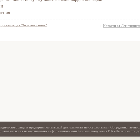
ии
ления
→
,
организация "За права семьи"
Новости от Легитимист
Свидетельство
идического лица и предпринимательской деятельности не осуществляет. Сотрудники агентс
териалы являются исключительно информационными без цели получения ИА «Легитимист» д