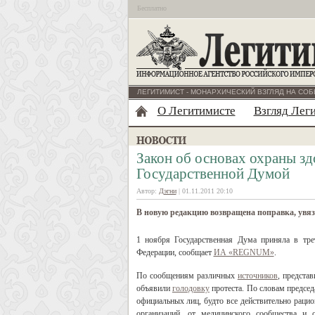
Бесплатно
ЛЕГИТИМИСТ - МОНАРХИЧЕСКИЙ ВЗГЛЯД НА СОБ
О Легитимисте
Взгляд Лег
Закон об основах охраны з
Государственной Думой
Автор:
Дэгни
| 01.11.2011 20:10
В новую редакцию возвращена поправка, увя
1 ноября Государственная Дума приняла в тре
Федерации, сообщает
ИА «REGNUM»
.
По сообщениям различных
источников
, предста
объявили
голодовку
протеста. По словам предсе
официальных лиц, будто все действительно раци
организаций, от медицинского сообщества и 