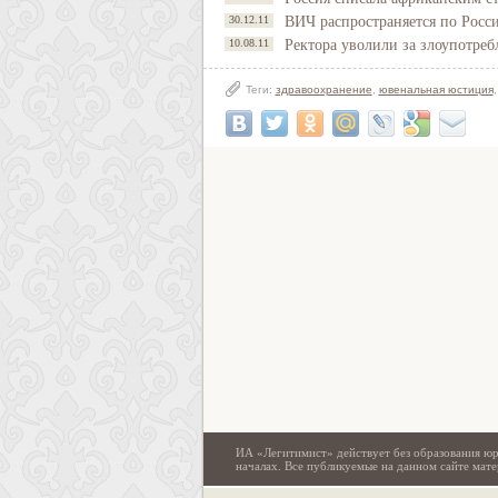
30.12.11
ВИЧ распространяется по Росс
10.08.11
Ректора уволили за злоупотреб
Теги:
здравоохранение
,
ювенальная юстиция
ИА «Легитимист» действует без образования юр
началах. Все публикуемые на данном сайте ма