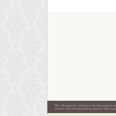
ИА «Легитимист» действует без образования юр
началах. Все публикуемые на данном сайте ма