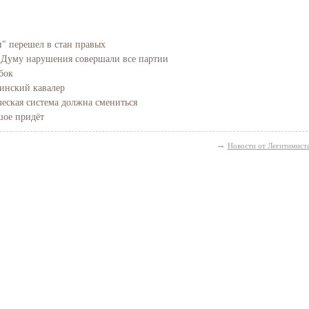
" перешел в стан правых
 Думу нарушения совершали все партии
бок
инский кавалер
ческая система должна смениться
шое придёт
→
Новости от Легитимист