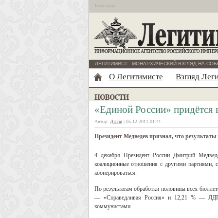
Бесплатно
ЛЕГИТИМИСТ - МОНАРХИЧЕСКИЙ ВЗГЛЯД НА СОБ
О Легитимисте
Взгляд Лег
«Единой России» придётся 
Автор:
Дэгни
| 05.12.2011 01:41
Президент Медведев признал, что результаты
4 декабря Президент России Дмитрий Медведе
коалиционные отношения с другими партиями, с
кооперироваться.
По результатам обработки половины всех бюлле
— «Справедливая Россия» и 12,21 % — ЛДПР. 
коммунистами.