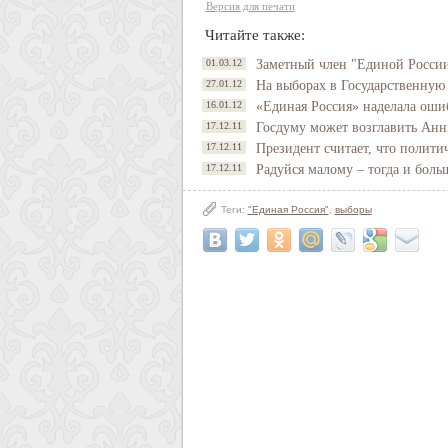
Версия для печати
Читайте также:
01.03.12
Заметный член "Единой России
27.01.12
На выборах в Государственную
16.01.12
«Единая Россия» наделала оши
17.12.11
Госдуму может возглавить Анн
17.12.11
Президент считает, что полити
17.12.11
Радуйся малому – тогда и боль
Теги:
"Единая Россия"
,
выборы