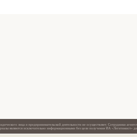
Свидетельство
идического лица и предпринимательской деятельности не осуществляет. Сотрудники агентс
териалы являются исключительно информационными без цели получения ИА «Легитимист» д