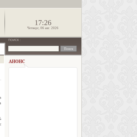
!
17:26
Четверг, 06 авг. 2026
ПОИСК
:
в
а
%
с