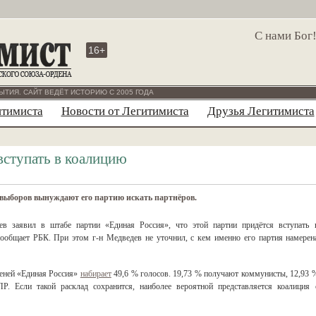
С нами Бог
16+
ЫТИЯ. САЙТ ВЕДЁТ ИСТОРИЮ С 2005 ГОДА
итимиста
Новости от Легитимиста
Друзья Легитимиста
вступать в коалицию
 выборов вынуждают его партию искать партнёров.
в заявил в штабе партии «Единая Россия», что этой партии придётся вступать 
ообщает РБК. При этом г-н Медведев не уточнил, с кем именно его партия намерен
теней «Единая Россия»
набирает
49,6 % голосов. 19,73 % получают коммунисты, 12,93 
Если такой расклад сохранится, наиболее вероятной представляется коалиция 