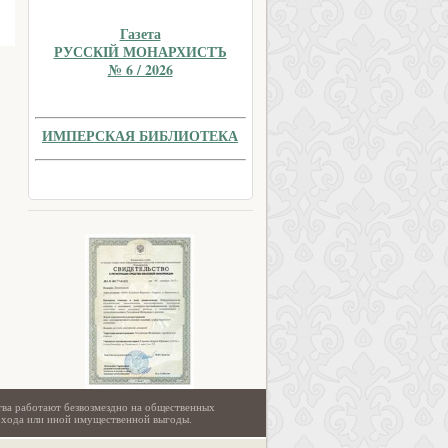
Газета
РУССКIЙ МОНАРХИСТЪ
№ 6 / 2026
ИМПЕРСКАЯ БИБЛИОТЕКА
тва работают безвозмездно на общественных
охода или иной имущественной выгоды.