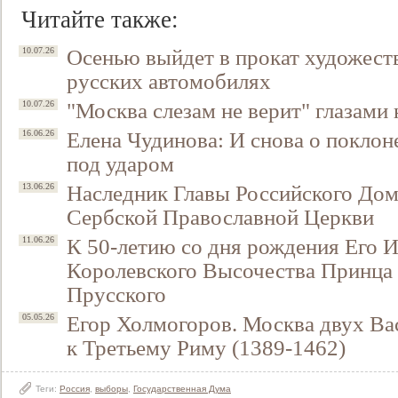
Читайте также:
Осенью выйдет в прокат художест
10.07.26
русских автомобилях
"Москва слезам не верит" глазами
10.07.26
Елена Чудинова: И снова о поклон
16.06.26
под ударом
Наследник Главы Российского До
13.06.26
Сербской Православной Церкви
К 50-летию со дня рождения Его 
11.06.26
Королевского Высочества Принца
Прусского
Егор Холмогоров. Москва двух Ва
05.05.26
к Третьему Риму (1389-1462)
Теги:
Россия
,
выборы
,
Государственная Дума