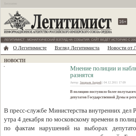
Бесплатно
16+
ЛЕГИТИМИСТ - МОНАРХИЧЕСКИЙ ВЗГЛЯД НА СОБЫТИЯ. САЙТ ВЕДЁТ ИСТОРИЮ С 200
О Легитимисте
Взгляд Легитимиста
Новости от 
Мнение полиции и набл
разнятся
Автор:
Захарьев Андрей
| 04.12.2011 17:09
В полицию поступило более полутысяч
депутатов Государственной Думы и ре
В пресс-службе Министерства внутренних дел Р
утра 4 декабря по московскому времени в пол
по фактам нарушений на выборах депутат