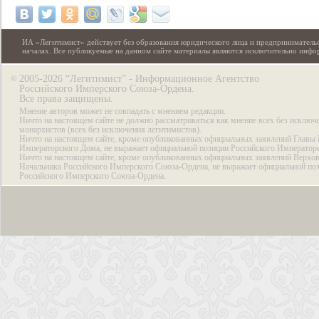
ИА «Легитимист» действует без образования юридического лица и предпринимательс
началах. Все публикуемые на данном сайте материалы являются исключительно инф
2005-2026 “Легитимист” - Информационное Агентство
©
Российского Имперского Союза-Ордена.
Все права защищены.
Мнение авторов может не совпадать с мнением редакции.
Ничто на настоящем сайте не должно рассматриваться как мнение всех без исключ
монархистов (всех без исключения легитимистов).
Ничто на настоящем сайте, кроме опубликованных официальных заявлений Главы 
Императорского Дома, не выражает официальной позиции Российского Император
Ничто на настоящем сайте, кроме опубликованных официальных заявлений Верхов
Начальника Российского Имперского Союза-Ордена, не выражает официальной по
Российского Имперского Союза-Ордена.