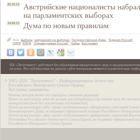
Австрийские националисты набрал
02.10.13
на парламентских выборах
Дума по новым правилам
14.04.13
Теги:
выборы
,
нарушения на выборах
,
Государственная Дума
,
"Единая Россия"
,
ЛДПР
,
КПРФ
,
"Справедливая Россия"
,
Чайка
,
Бастрыкин
ИА «Легитимист» действует без образования юридического лица и предпринимательс
началах. Все публикуемые на данном сайте материалы являются исключительно инф
2005-2026 “Легитимист” - Информационное Агентство
©
Российского Имперского Союза-Ордена.
Все права защищены.
Мнение авторов может не совпадать с мнением редакции.
Ничто на настоящем сайте не должно рассматриваться как мнение всех без исключ
монархистов (всех без исключения легитимистов).
Ничто на настоящем сайте, кроме опубликованных официальных заявлений Главы 
Императорского Дома, не выражает официальной позиции Российского Император
Ничто на настоящем сайте, кроме опубликованных официальных заявлений Верхов
Начальника Российского Имперского Союза-Ордена, не выражает официальной по
Российского Имперского Союза-Ордена.