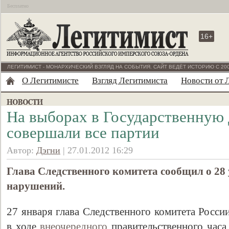
Бесплатно
16+
ЛЕГИТИМИСТ - МОНАРХИЧЕСКИЙ ВЗГЛЯД НА СОБЫТИЯ. САЙТ ВЕДЁТ ИСТОРИЮ С 200
О Легитимисте
Взгляд Легитимиста
Новости от 
На выборах в Государственную
совершали все партии
Автор:
Дэгни
| 27.01.2012 16:29
Глава Следственного комитета сообщил о 28
нарушений.
27 января глава Следственного комитета Росси
в ходе
внеочередного
правительственного часа