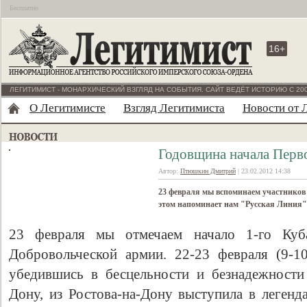
Бесплатно
16+
ЛЕГИТИМИСТ - МОНАРХИЧЕСКИЙ ВЗГЛЯД НА СОБЫТИЯ. САЙТ ВЕДЁТ ИСТОРИЮ С 200
О Легитимисте
Взгляд Легитимиста
Новости от 
Годовщина начала Перв
Автор:
Птюшкин Дмитрий
| 23.02.2012 14:38
23 февраля мы вспоминаем участников
этом напоминает нам "Русская Линия"
23 февраля мы отмечаем начало 1-го Куба
Добровольческой армии. 22-23 февраля (9-10 
убедившись в бесцельности и безнадежности
Дону, из Ростова-на-Дону выступила в легенд