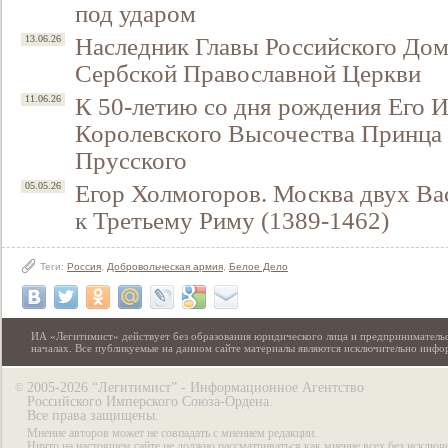
под ударом
Наследник Главы Российского До
13.06.26
Сербской Православной Церкви
К 50-летию со дня рождения Его 
11.06.26
Королевского Высочества Принца
Прусского
Егор Холмогоров. Москва двух Ва
05.05.26
к Третьему Риму (1389-1462)
Теги:
Россия
,
Добровольческая армия
,
Белое Дело
ИА «Легитимист» действует без образования юридического лица и предпринимательс
началах. Все публикуемые на данном сайте материалы являются исключительно инф
2005-2026 “Легитимист” - Информационное Агентство
©
Российского Имперского Союза-Ордена.
Все права защищены.
Мнение авторов может не совпадать с мнением редакции.
Ничто на настоящем сайте не должно рассматриваться как мнение всех без исключ