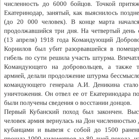
численность до 6000 бойцов. Точкой притя
Екатеринодар, занятый, как выяснилось поздн
(до 20 000 человек). В конце марта началс
продолжавшийся три дня. На четвертый день 
(13 апреля) 1918 года Командующий Доброво
Корнилов был убит разорвавшейся в помещен
гибель по сути решила участь штурма. Впечат
Командующего на добровольцев, а также т
армией, делали продолжение штурма бессмысле
Свидетельство
командующего генерала А.И. Деникина стало
уничтожения. Он отвел ее от Екатеринодара п
были получены сведения о восстании донцов.
Первый Кубанский поход был закончен. Выс
человек армия вернулась на Дон численностью 
кубанцами и вывезя с собой до 1500 ранен
прошла 1000 километров за 80 дней похода, и