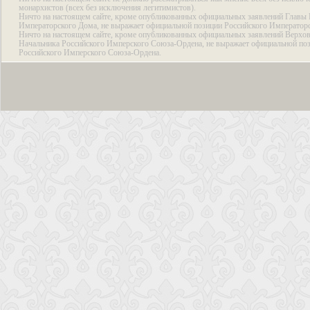
монархистов (всех без исключения легитимистов).
Ничто на настоящем сайте, кроме опубликованных официальных заявлений Главы 
Императорского Дома, не выражает официальной позиции Российского Император
Ничто на настоящем сайте, кроме опубликованных официальных заявлений Верхов
Начальника Российского Имперского Союза-Ордена, не выражает официальной по
Российского Имперского Союза-Ордена.