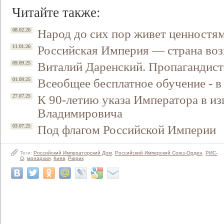
Читайте также:
Народ до сих пор живет ценностя
08.02.26
Российская Империя — страна воз
11.01.26
Виталий Даренский. Пропагандист
09.09.25
Всеобщее бесплатное обучение - 
01.09.25
К 90-летию указа Императора в и
27.07.25
Владимировича
Под флагом Российской Империи
03.07.25
Теги:
Российский Императорский Дом
,
Российский Имперский Союз-Орден
,
РИС-
О
,
монархия
,
Киев
,
Рюрик