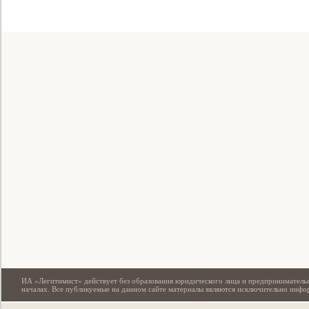
Свидетельство
ИА «Легитимист» действует без образования юридического лица и предпринимательс
началах. Все публикуемые на данном сайте материалы являются исключительно инф