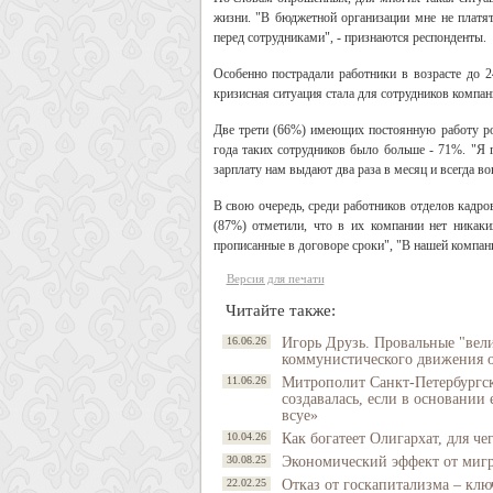
жизни. "В бюджетной организации мне не платят
перед сотрудниками", - признаются респонденты.
Особенно пострадали работники в возрасте до 
кризисная ситуация стала для сотрудников компани
Две трети (66%) имеющих постоянную работу рос
года таких сотрудников было больше - 71%. "Я 
зарплату нам выдают два раза в месяц и всегда в
В свою очередь, среди работников отделов кадр
(87%) отметили, что в их компании нет никак
прописанные в договоре сроки", "В нашей компани
Версия для печати
Читайте также:
16.06.26
Игорь Друзь. Провальные "вел
коммунистического движения 
11.06.26
Митрополит Санкт-Петербургск
создавалась, если в основании
всуе»
10.04.26
Как богатеет Олигархат, для че
30.08.25
Экономический эффект от мигр
22.02.25
Отказ от госкапитализма – кл