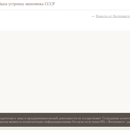
 была устроена экономика СССР
→
Новости от Легитимист
Свидетельство
идического лица и предпринимательской деятельности не осуществляет. Сотрудники агентс
териалы являются исключительно информационными без цели получения ИА «Легитимист» д