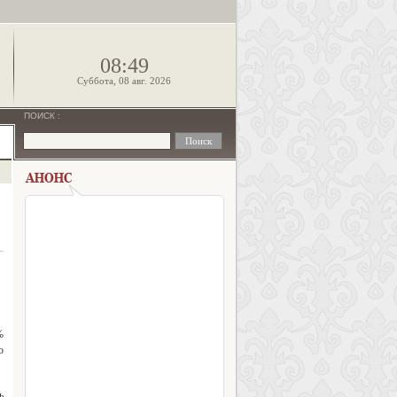
!
08:49
Суббота, 08 авг. 2026
ПОИСК
:
%
о
ь