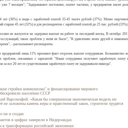
 уже 7 месяцев"; "Задерживают постоянно, платят частями, у предприятия висит дол
24 лет (36%) и люди с заработной платой 35-45 тысяч рублей (37%). Менее ощутимо
й старше 45 лет (32%) и для респондентов с заработной платой до 25 тыс. рублей (33%)
сиян не жалуются на задержки выплат на работе за последний месяц. В октябре 201
госслужащий, таких проблем у меня не было"; "К удивлению моих друзей и знакомых
овремя", - рассказывают респонденты.
ов предприятий лишь 11% признают факт отсрочек выплат сотрудникам. Большинство ж
их проблем, связанных с зарплатой: "Наши сотрудники получают заработную плату 
и за все 20 лет ее существования заработную плату не задерживали никогда".
икие стройки коммунизма" и финансирование мирового
обескровили население СССР
ий Варсонофий: «Какая бы совершенная экономическая модель ни
 её не заложены камень веры и нравственный закон, строители трудятся
го он и создан
антов в цифрах замерили в Нидерландах
юч к трансформации российской экономики