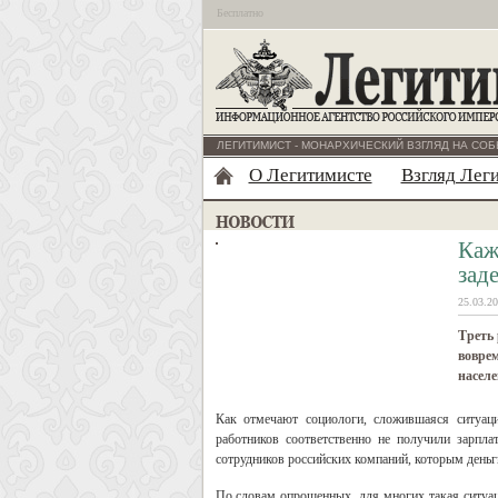
Бесплатно
ЛЕГИТИМИСТ - МОНАРХИЧЕСКИЙ ВЗГЛЯД НА СОБ
О Легитимисте
Взгляд Лег
Каж
зад
25.03.20
Треть 
воврем
населе
Как отмечают социологи, сложившаяся ситуац
работников соответственно не получили зарпл
сотрудников российских компаний, которым день
По словам опрошенных, для многих такая ситуаци