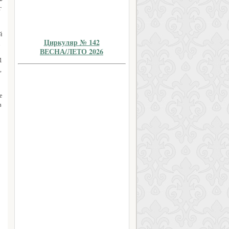
г
й
Циркуляр № 142
.
ВЕСНА/ЛЕТО 2026
1
,
е
в