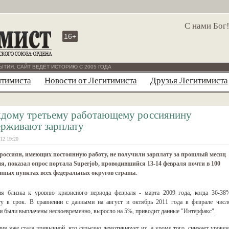
С нами Бог
16+
ЫТИЯ. САЙТ ВЕДЁТ ИСТОРИЮ С 2005 ГОДА
итимиста
Новости от Легитимиста
Друзья Легитимиста
дому третьему работающему россиянину
ерживают зарплату
12 19:20
россиян, имеющих постоянную работу, не получили зарплату за прошлый месяц
я, показал опрос портала Superjob, проводившийся 13-14 февраля почти в 100
нных пунктах всех федеральных округов страны.
ия близка к уровню кризисного периода февраля - марта 2009 года, когда 36-38
ату в срок. В сравнении с данными на август и октябрь 2011 года в феврале числ
ги были выплачены несвоевременно, выросло на 5%, приводит данные "Интерфакс".
я уже стала привычной, что серьезно демотивирует их, а кроме того, снижает уровен