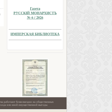
Газета
РУССКIЙ МОНАРХИСТЪ
а
№ 6 / 2026
ИМПЕРСКАЯ БИБЛИОТЕКА
тва работают безвозмездно на общественных
охода или иной имущественной выгоды.