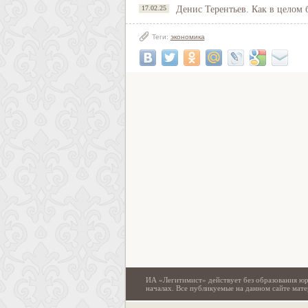
17.02.25
Денис Терентьев. Как в целом
Теги:
экономика
ИА «Легитимист» действует без образования юр
началах. Все публикуемые на данном сайте ма