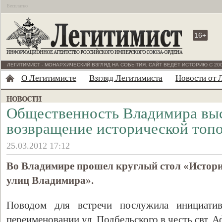
Бесплатно
16+
ЛЕГИТИМИСТ - МОНАРХИЧЕСКИЙ ВЗГЛЯД НА СОБЫТИЯ. САЙТ ВЕДЁТ ИСТОРИЮ С 200
О Легитимисте
Взгляд Легитимиста
Новости от 
Общественность Владимира выс
возвращение исторической топ
25.03.2012 17:12
Во Владимире прошел круглый стол «Истори
улиц Владимира».
Поводом для встречи послужила инициати
переименовании ул. Подбельского в честь свт. 