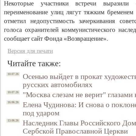
Некоторые участники встречи выразили 
переименование улиц лягут тяжким бременем 
отметил недопустимость зачеркивания совет
голоса охранителей коммунистического наслед
сообщает сайт Фонда «Возвращение».
Версия для печати
Читайте также:
Свидетельство
Осенью выйдет в прокат художест
10.07.26
русских автомобилях
"Москва слезам не верит" глазами
10.07.26
Елена Чудинова: И снова о поклон
16.06.26
под ударом
Наследник Главы Российского До
13.06.26
Сербской Православной Церкви