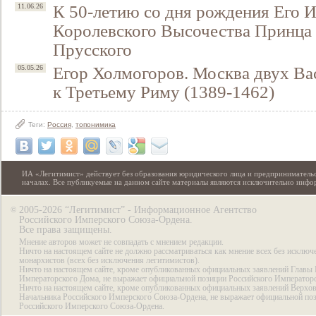
К 50-летию со дня рождения Его 
11.06.26
Королевского Высочества Принца
Прусского
Егор Холмогоров. Москва двух Ва
05.05.26
к Третьему Риму (1389-1462)
Теги:
Россия
,
топонимика
ИА «Легитимист» действует без образования юридического лица и предпринимательс
началах. Все публикуемые на данном сайте материалы являются исключительно инф
2005-2026 “Легитимист” - Информационное Агентство
©
Российского Имперского Союза-Ордена.
Все права защищены.
Мнение авторов может не совпадать с мнением редакции.
Ничто на настоящем сайте не должно рассматриваться как мнение всех без исключ
монархистов (всех без исключения легитимистов).
Ничто на настоящем сайте, кроме опубликованных официальных заявлений Главы 
Императорского Дома, не выражает официальной позиции Российского Император
Ничто на настоящем сайте, кроме опубликованных официальных заявлений Верхов
Начальника Российского Имперского Союза-Ордена, не выражает официальной по
Российского Имперского Союза-Ордена.