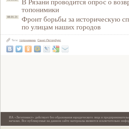
В Рязани проводится опрос о воз
топонимики
Фронт борьбы за историческую сп
08.01.21
по улицам наших городов
Теги:
топонимика
,
Санкт-Петербург
Свидетельство
ИА «Легитимист» действует без образования юридического лица и предпринимательс
началах. Все публикуемые на данном сайте материалы являются исключительно инф