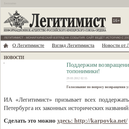
Бесплатно
16+
ЛЕГИТИМИСТ - МОНАРХИЧЕСКИЙ ВЗГЛЯД НА СОБЫТИЯ. САЙТ ВЕДЁТ ИСТОРИЮ С 200
О Легитимисте
Взгляд Легитимиста
Новости от 
Поддержим возвращение
топонимики!
29.03.2012 02:15
Голосование по вопросу возвращения у
ИА «Легитимист» призывает всех поддержать
Петербурга их законных исторических названий
Сделать это можно
здесь: http://karpovka.net/