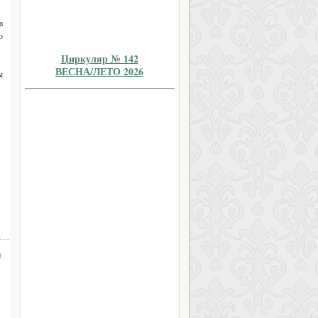
а
о
Циркуляр № 142
ВЕСНА/ЛЕТО 2026
ы
а