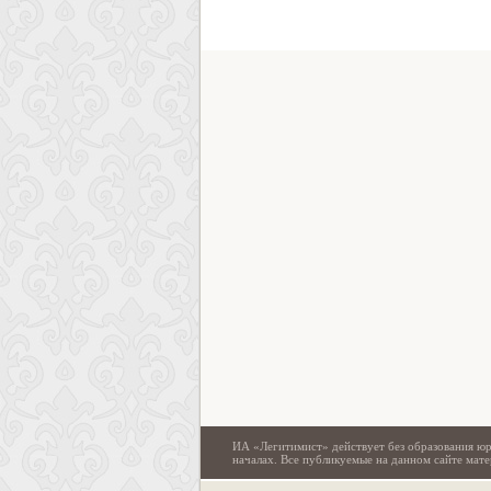
ИА «Легитимист» действует без образования юр
началах. Все публикуемые на данном сайте ма