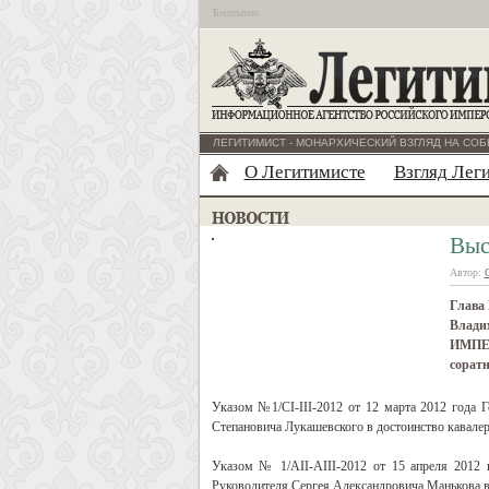
Бесплатно
ЛЕГИТИМИСТ - МОНАРХИЧЕСКИЙ ВЗГЛЯД НА СОБ
О Легитимисте
Взгляд Лег
Выс
Автор:
Глава
Владим
ИМПЕР
сорат
Указом №1/СI-III-2012 от 12 марта 2012 года 
Степановича Лукашевского в достоинство кава
Указом № 1/AII-АIII-2012 от 15 апреля 2012 
Руководителя Сергея Александровича Манькова 