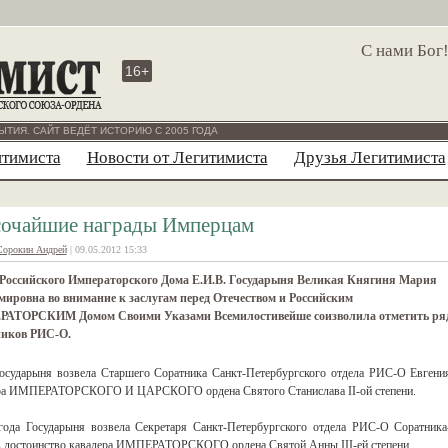
С нами Бог
16+
ЫТИЯ. САЙТ ВЕДЁТ ИСТОРИЮ С 2005 ГОДА
итимиста
Новости от Легитимиста
Друзья Легитимиста
очайшие награды Имперцам
Сорокин Андрей
| 09.05.2012 15:33
 Российского Императорского Дома Е.И.В. Государыня Великая Княгиня Мария
ировна во внимание к заслугам перед Отечеством и Российским
АТОРСКИМ Домом Своими Указами Всемилостивейше соизволила отметить ря
ников РИС-О.
Государыня возвела Старшего Соратника Санкт-Петербургского отдела РИС-О Евгени
лера ИМПЕРАТОРСКОГО И ЦАРСКОГО ордена Святого Станислава II-ой степени.
года Государыня возвела Секретаря Санкт-Петербургского отдела РИС-О Соратника
в достоинство кавалера ИМПЕРАТОРСКОГО ордена Святой Анны III-ей степени.