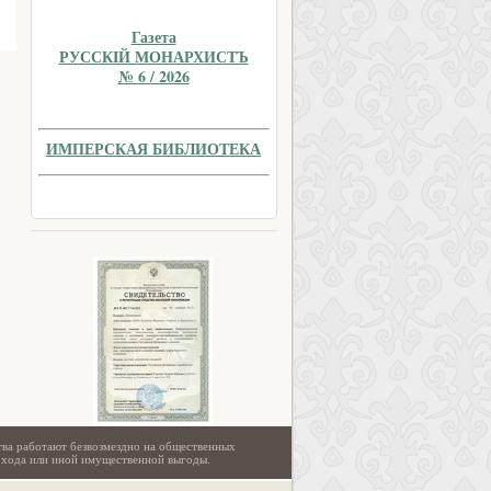
Газета
РУССКIЙ МОНАРХИСТЪ
№ 6 / 2026
ИМПЕРСКАЯ БИБЛИОТЕКА
тва работают безвозмездно на общественных
охода или иной имущественной выгоды.