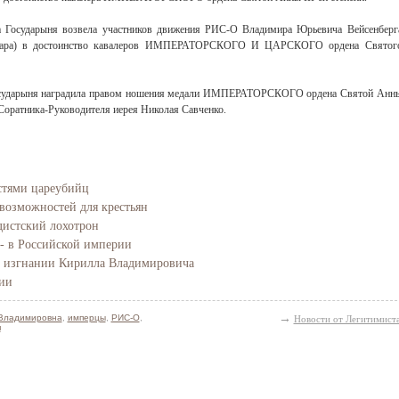
да Государыня возвела участников движения РИС-О Владимира Юрьевича Вейсенберг
амара) в достоинство кавалеров ИМПЕРАТОРСКОГО И ЦАРСКОГО ордена Святог
Государыня наградила правом ношения медали ИМПЕРАТОРСКОГО ордена Святой Анн
оратника-Руководителя иерея Николая Савченко.
стями цареубийц
возможностей для крестьян
дистский лохотрон
 - в Российской империи
в изгнании Кирилла Владимировича
ии
→
Владимировна
,
имперцы
,
РИС-О
,
Новости от Легитимист
я