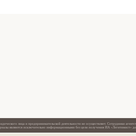
Свидетельство
идического лица и предпринимательской деятельности не осуществляет. Сотрудники агентс
териалы являются исключительно информационными без цели получения ИА «Легитимист» д