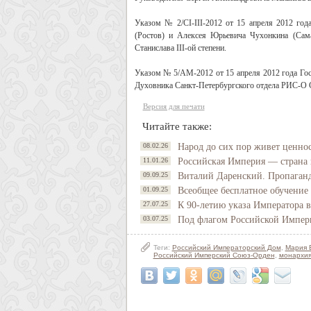
Указом № 2/СI-III-2012 от 15 апреля 2012 го
(Ростов) и Алексея Юрьевича Чухонкина (С
Станислава III-ой степени.
Указом № 5/АМ-2012 от 15 апреля 2012 года 
Духовника Санкт-Петербургского отдела РИС-О С
Версия для печати
Читайте также:
08.02.26
Народ до сих пор живет ценно
11.01.26
Российская Империя — страна 
09.09.25
Виталий Даренский. Пропаган
01.09.25
Всеобщее бесплатное обучение
27.07.25
К 90-летию указа Императора 
03.07.25
Под флагом Российской Импер
Теги:
Российский Императорский Дом
,
Мария 
Российский Имперский Союз-Орден
,
монархи