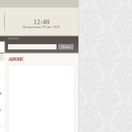
!
12:48
Воскресенье, 09 авг. 2026
ПОИСК
:
д
я
-