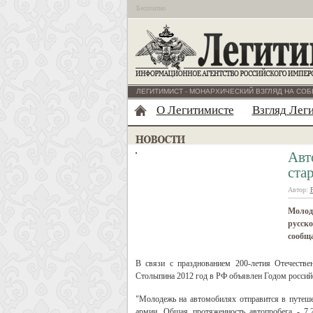
Бесплатно
ЛЕГИТИМИСТ - МОНАРХИЧЕСКИЙ ВЗГЛЯД НА СОБ
О Легитимисте
Взгляд Лег
Авт
ста
Автор:
Молод
русско
сообща
В связи с празднованием 200-летия Отечеств
Столыпина 2012 год в РФ объявлен Годом россий
"Молодежь на автомобилях отправится в путеше
армии. Общая протяженность автопробега - 7,