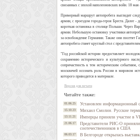
связанных с эпохой наполеоновских войн. 18 мая 
Примерный маршрут автопробега выглядит след
армии, с проездом города-героя Бреста. Далее - 
короткая остановка в столице Польши. Через Ва
армии. Небольшую остановку участники автопробе
за освобождение Германии. Также они посетят Г
автопробега станет круглый стол с представител
"Год российской истории предоставляет молодеж
сохранению исторического и культурного насл
сопричастность к тем историческим событиям,
москвичей осознать роль России в мировом исто
которого приводятся в материале.
Версия для печати
Читайте также:
01.06.25
Установлен информационный с
15.10.23
Михаил Смолин. Русские термин
13.11.21
Имперцы приняли участие в VI
21.06.17
Представители РИС-О приняли 
соотечественников в США
06.03.17
В Белгороде открылась выставк