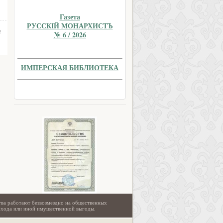
Газета
РУССКIЙ МОНАРХИСТЪ
а
№ 6 / 2026
ИМПЕРСКАЯ БИБЛИОТЕКА
тва работают безвозмездно на общественных
охода или иной имущественной выгоды.