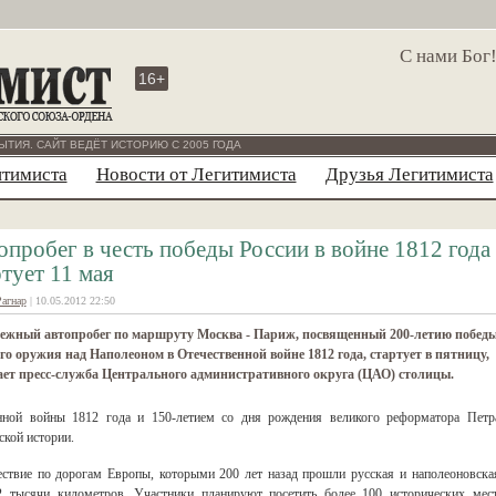
С нами Бог
16+
ЫТИЯ. САЙТ ВЕДЁТ ИСТОРИЮ С 2005 ГОДА
итимиста
Новости от Легитимиста
Друзья Легитимиста
опробег в честь победы России в войне 1812 года
ртует 11 мая
Рагнар
| 10.05.2012 22:50
ежный автопробег по маршруту Москва - Париж, посвященный 200-летию побед
го оружия над Наполеоном в Отечественной войне 1812 года, стартует в пятницу,
ет пресс-служба Центрального административного округа (ЦАО) столицы.
енной войны 1812 года и 150-летием со дня рождения великого реформатора Петр
ской истории.
ствие по дорогам Европы, которыми 200 лет назад прошли русская и наполеоновска
2 тысячи километров. Участники планируют посетить более 100 исторических мест