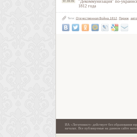
07.10.16
"Декоммунизация" по-украинск
1812 года
Теги:
Отечественная Война 1812
,
Париж
,
авт
ИА «Легитимист» действует без образования юр
началах. Все публикуемые на данном сайте ма