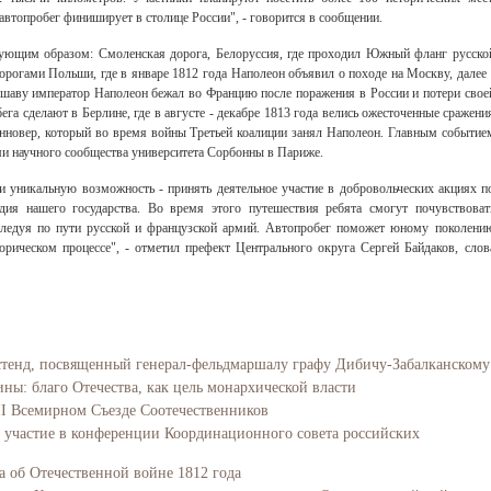
автопробег финиширует в столице России", - говорится в сообщении.
ующим образом: Смоленская дорога, Белоруссия, где проходил Южный фланг русско
дорогами Польши, где в январе 1812 года Наполеон объявил о походе на Москву, далее 
ршаву император Наполеон бежал во Францию после поражения в России и потери свое
га сделают в Берлине, где в августе - декабре 1813 года велись ожесточенные сражени
анновер, который во время войны Третьей коалиции занял Наполеон. Главным событие
ями научного сообщества университета Сорбонны в Париже.
и уникальную возможность - принять деятельное участие в добровольческих акциях п
едия нашего государства. Во время этого путешествия ребята смогут почувствоват
 следуя по пути русской и французской армий. Автопробег поможет юному поколени
рическом процессе", - отметил префект Центрального округа Сергей Байдаков, слов
тенд, посвященный генерал-фельдмаршалу графу Дибичу-Забалканскому
ы: благо Отечества, как цель монархической власти
I Всемирном Съезде Соотечественников
участие в конференции Координационного совета российских
а об Отечественной войне 1812 года