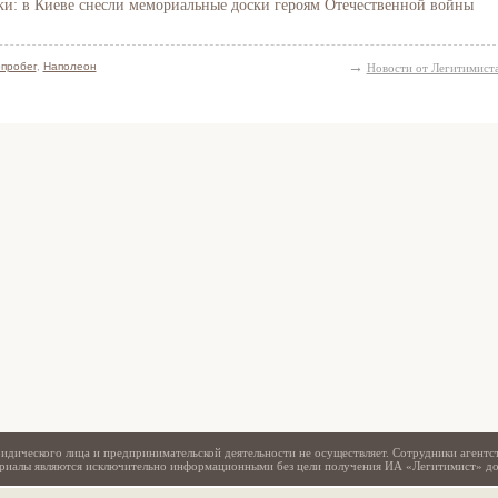
и: в Киеве снесли мемориальные доски героям Отечественной войны
→
опробег
,
Наполеон
Новости от Легитимист
Свидетельство
идического лица и предпринимательской деятельности не осуществляет. Сотрудники агентс
териалы являются исключительно информационными без цели получения ИА «Легитимист» д