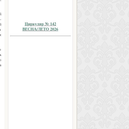
й
-
Циркуляр № 142
й
ВЕСНА/ЛЕТО 2026
я
м
о
ь
ю
а