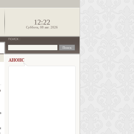
!
12:22
Суббота, 08 авг. 2026
ПОИСК
:
ы
а
я
,