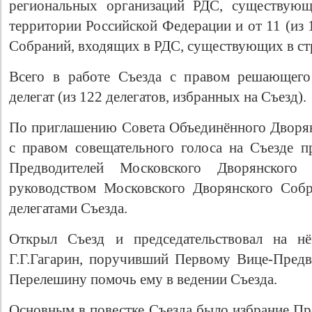
региональных организаций РДС, существующ
территории Российской Федерации и от 11 (из
Собраний, входящих в РДС, существующих в ст
Всего в работе Съезда с правом решающего
делегат (из 122 делегатов, избранных на Съезд).
По приглашению Совета Объединённого Дворянс
с правом совещательного голоса на Съезде 
Предводителей Московского Дворянского
Свидетельство
руководством Московского Дворянского Собр
делегатами Съезда.
Открыл Съезд и председательствовал на н
Г.Г.Гагарин, поручивший Первому Вице-Пред
Перелешину помочь ему в ведении Съезда.
Основным в повестке Съезда было избрание Пре