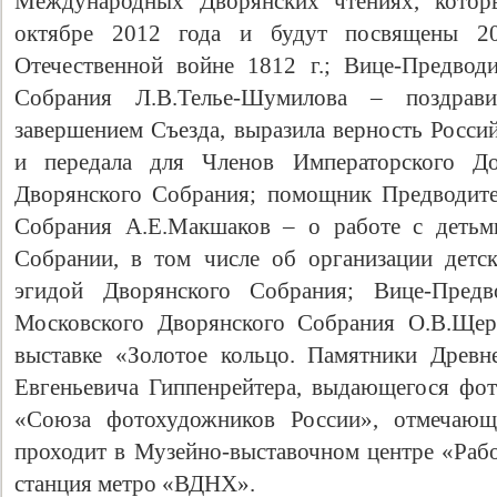
Международных Дворянских чтениях, котор
октябре 2012 года и будут посвящены 2
Отечественной войне 1812 г.; Вице-Предвод
Собрания Л.В.Телье-Шумилова – поздрав
завершением Съезда, выразила верность Росс
и передала для Членов Императорского Д
Дворянского Собрания; помощник Предводите
Собрания А.Е.Макшаков – о работе с детьм
Собрании, в том числе об организации детс
эгидой Дворянского Собрания; Вице-Предв
Московского Дворянского Собрания О.В.Щер
выставке «Золотое кольцо. Памятники Древ
Евгеньевича Гиппенрейтера, выдающегося фот
«Союза фотохудожников России», отмечающе
проходит в Музейно-выставочном центре «Рабо
станция метро «ВДНХ».