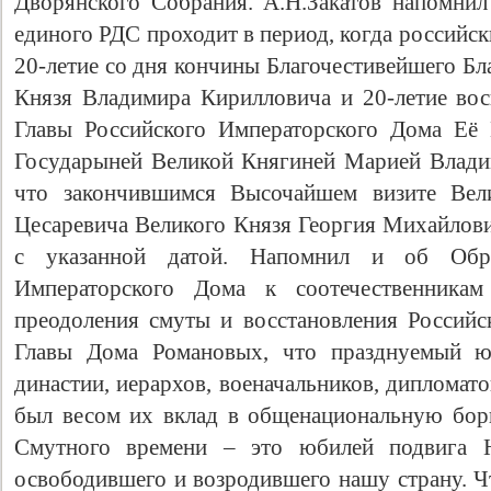
Дворянского Собрания. А.Н.Закатов напомни
единого РДС проходит в период, когда российс
20-летие со дня кончины Благочестивейшего Бл
Князя Владимира Кирилловича и 20-летие вос
Главы Российского Императорского Дома Её
Государыней Великой Княгиней Марией Владим
что закончившимся Высочайшем визите Вел
Цесаревича Великого Князя Георгия Михайлови
с указанной датой. Напомнил и об Обр
Императорского Дома к соотечественникам
преодоления смуты и восстановления Российск
Главы Дома Романовых, что празднуемый юб
династии, иерархов, военачальников, дипломато
был весом их вклад в общенациональную борь
Смутного времени – это юбилей подвига 
освободившего и возродившего нашу страну. Ч