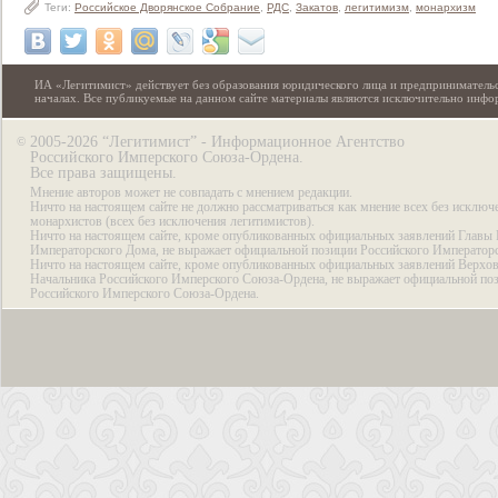
Теги:
Российское Дворянское Собрание
,
РДС
,
Закатов
,
легитимизм
,
монархизм
ИА «Легитимист» действует без образования юридического лица и предпринимательс
началах. Все публикуемые на данном сайте материалы являются исключительно инф
2005-2026 “Легитимист” - Информационное Агентство
©
Российского Имперского Союза-Ордена.
Все права защищены.
Мнение авторов может не совпадать с мнением редакции.
Ничто на настоящем сайте не должно рассматриваться как мнение всех без исключ
монархистов (всех без исключения легитимистов).
Ничто на настоящем сайте, кроме опубликованных официальных заявлений Главы 
Императорского Дома, не выражает официальной позиции Российского Император
Ничто на настоящем сайте, кроме опубликованных официальных заявлений Верхов
Начальника Российского Имперского Союза-Ордена, не выражает официальной по
Российского Имперского Союза-Ордена.