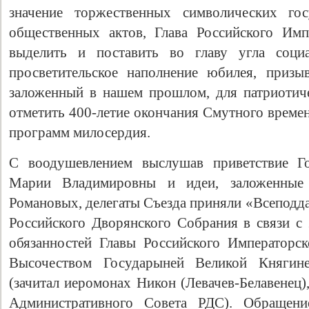
значение торжественных символических гос
общественных актов, Глава Российского Имп
выделить и поставить во главу угла социа
просветительское наполнение юбилея, призыв
заложенный в нашем прошлом, для патриотич
отметить 400-летие окончания Смутного време
программ милосердия.
С воодушевлением выслушав приветствие Г
Марии Владимировны и идеи, заложенны
Романовых, делегаты Съезда приняли «Всеподд
Российского Дворянского Собрания в связи с 
обязанностей Главы Российского Императорс
Высочеством Государыней Великой Княгин
(зачитал иеромонах Никон (Левачев-Белавенец)
Административного Совета РДС). Обращен