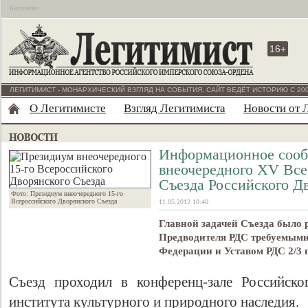
Бесплатно
16+
ЛЕГИТИМИСТ - МОНАРХИЧЕСКИЙ ВЗГЛЯД НА СОБЫТИЯ. САЙТ ВЕДЁТ ИСТОРИЮ С 200
О Легитимисте
Взгляд Легитимиста
Новости от 
Информационное сооб
внеочередного ХV Все
Съезда Российского Д
Фото: Президиум внеочередного 15-го
Всероссийского Дворянского Съезда
11.05.2012 10:40
Главной задачей Съезда было 
Предводителя РДС требуемым
Федерации и Уставом РДС 2/3 г
Съезд проходил в конференц-зале Российског
института культурного и природного наследия.