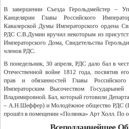
В завершении Съезда Герольдмейстер – У
Канцелярии Главы Российского Император
Кавалерской Думы Императорского ордена Св
РДС С.В.Думин вручил некоторым из присутс
Императорского Дома, Свидетельства Герольди
членов РДС.
В понедельник, 30 апреля, РДС дало бал в чес
Отечественной войне 1812 года, посвятив ег
прав и обязанностей Главы Российског
Императорским Высочеством Государыней
Владимировной. Бал, который готовили Департ
– А.Н.Шеффер) и Молодёжное общество РДС (
прошёл в помещении «Полянка» Арт Холл. По о
Всеподданнейшее О