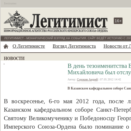
Бесплатно
16+
ЛЕГИТИМИСТ - МОНАРХИЧЕСКИЙ ВЗГЛЯД НА СОБЫТИЯ. САЙТ ВЕДЁТ ИСТОРИЮ С 200
О Легитимисте
Взгляд Легитимиста
Новости от 
В день тезоименитства 
Михайловича был отсл
Автор:
Сорокин Андрей
| 07.05.2012 14:42
В Казанском кафедральном соборе Сан
В воскресенье, 6-го мая 2012 года, после 
Казанском кафедральном соборе Санкт-Петер
Святому Великомученику и Победоносцу Геор
Имперского Союза-Ордена было поминание о 