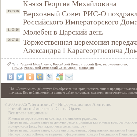
Князя Георгия Михайловича
Верховный Совет РИС-О поздравл
13.03.26
Российского Императорского Дома
Молебен в Царский день
11.03.26
Торжественная церемония передач
06.07.25
Александра I Карагеоргиевича До
Теги:
Георгий Михайлович
,
Российский Императорский Дом
,
тезоименитство
,
РИС-О
,
Российский Имперский Союз-Орден
,
монархия
ИА «Легитимист» действует без образования юридического лица и предпринимательс
началах. Все публикуемые на данном сайте материалы являются исключительно инф
2005-2026 “Легитимист” - Информационное Агентство
©
Российского Имперского Союза-Ордена.
Все права защищены.
Мнение авторов может не совпадать с мнением редакции.
Ничто на настоящем сайте не должно рассматриваться как мнение всех без исключ
монархистов (всех без исключения легитимистов).
Ничто на настоящем сайте, кроме опубликованных официальных заявлений Главы 
Императорского Дома, не выражает официальной позиции Российского Император