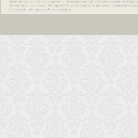
Ничто на настоящем сайте, кроме опубликованных официальных заявлений Верхов
Начальника Российского Имперского Союза-Ордена, не выражает официальной по
Российского Имперского Союза-Ордена.