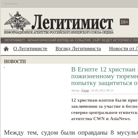
Бесплатно
16+
ЛЕГИТИМИСТ - МОНАРХИЧЕСКИЙ ВЗГЛЯД НА СОБЫТИЯ. САЙТ ВЕДЁТ ИСТОРИЮ С 200
О Легитимисте
Взгляд Легитимиста
Новости от 
В Египте 12 христиан
пожизненному тюремн
попытку защититься 
Автор:
Дэгни
| 24.05.2012 08:13
12 христиан-коптов были при
заключению за участие в беспо
северно-центральном египетск
агентства CWN и AsiaNews.
Между тем, судом были оправданы 8 мусульм