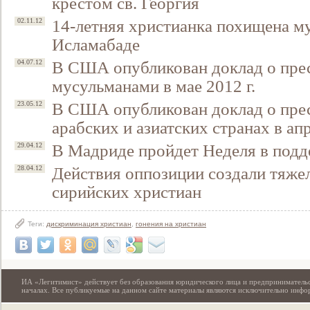
крестом св. Георгия
14-летняя христианка похищена м
02.11.12
Исламабаде
В США опубликован доклад о пре
04.07.12
мусульманами в мае 2012 г.
В США опубликован доклад о прес
23.05.12
арабских и азиатских странах в апр
В Мадриде пройдет Неделя в под
29.04.12
Свидетельство
Действия оппозиции создали тяже
28.04.12
сирийских христиан
Теги:
дискриминация христиан
,
гонения на христиан
ИА «Легитимист» действует без образования юридического лица и предпринимательс
началах. Все публикуемые на данном сайте материалы являются исключительно инф