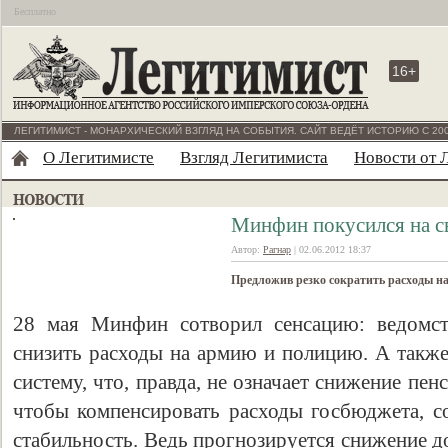
Бесплатно
16+
ЛЕГИТИМИСТ - МОНАРХИЧЕСКИЙ ВЗГЛЯД НА СОБЫТИЯ. САЙТ ВЕДЁТ ИСТОРИЮ С 200
О Легитимисте
Взгляд Легитимиста
Новости от 
Минфин покусился на 
Автор:
Рагнар
| 02.06.2012 18:37
Предложив резко сократить расходы н
28 мая Минфин сотворил сенсацию: ведомст
снизить расходы на армию и полицию. А также
систему, что, правда, не означает снижение пен
чтобы компенсировать расходы госбюджета, 
стабильность. Ведь прогнозируется снижение 