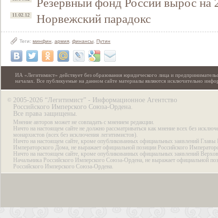
Резервный фонд России вырос на 
Норвежский парадокс
11.02.12
Теги:
минфин
,
армия
,
финансы
,
Путин
ИА «Легитимист» действует без образования юридического лица и предпринимательс
началах. Все публикуемые на данном сайте материалы являются исключительно инф
2005-2026 “Легитимист” - Информационное Агентство
©
Российского Имперского Союза-Ордена.
Все права защищены.
Мнение авторов может не совпадать с мнением редакции.
Ничто на настоящем сайте не должно рассматриваться как мнение всех без исключ
монархистов (всех без исключения легитимистов).
Ничто на настоящем сайте, кроме опубликованных официальных заявлений Главы 
Императорского Дома, не выражает официальной позиции Российского Император
Ничто на настоящем сайте, кроме опубликованных официальных заявлений Верхов
Начальника Российского Имперского Союза-Ордена, не выражает официальной по
Российского Имперского Союза-Ордена.