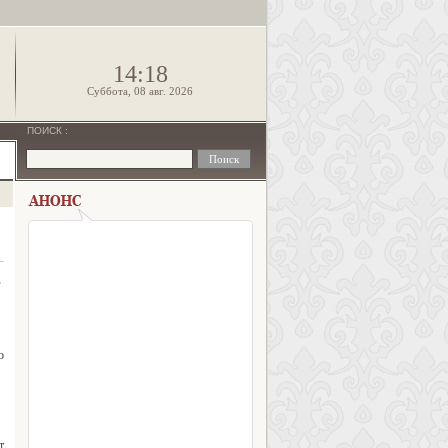
!
14:18
Суббота, 08 авг. 2026
ПОИСК
:
.
о
т