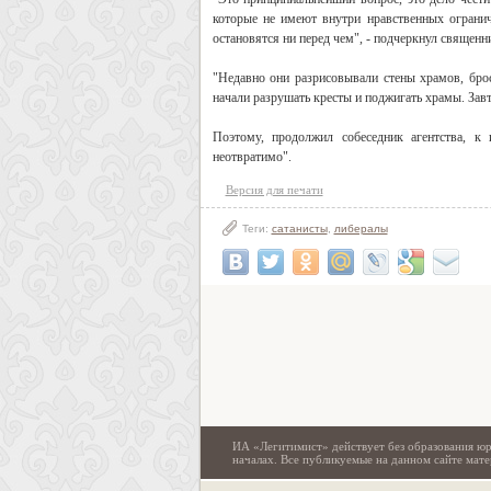
которые не имеют внутри нравственных огранич
остановятся ни перед чем", - подчеркнул священн
"Недавно они разрисовывали стены храмов, брос
начали разрушать кресты и поджигать храмы. Завт
Поэтому, продолжил собеседник агентства, к
неотвратимо".
Версия для печати
Теги:
сатанисты
,
либералы
ИА «Легитимист» действует без образования юр
началах. Все публикуемые на данном сайте ма