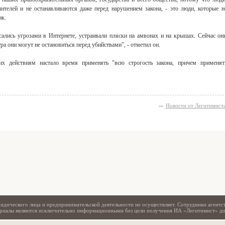
ителей и не останавливаются даже перед нарушением закона, - это люди, которые н
ик.
ались угрозами в Интернете, устраивали пляски на амвонах и на крышах. Сейчас он
ра они могут не остановиться перед убийствами", - отметил он.
 их действиям настало время применять "всю строгость закона, причем применят
→
Новости от Легитимист
Свидетельство
идического лица и предпринимательской деятельности не осуществляет. Сотрудники агентс
териалы являются исключительно информационными без цели получения ИА «Легитимист» д