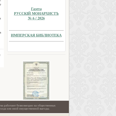
е
Газета
РУССКIЙ МОНАРХИСТЪ
№ 6 / 2026
и
ь
ИМПЕРСКАЯ БИБЛИОТЕКА
а
тва работают безвозмездно на общественных
охода или иной имущественной выгоды.