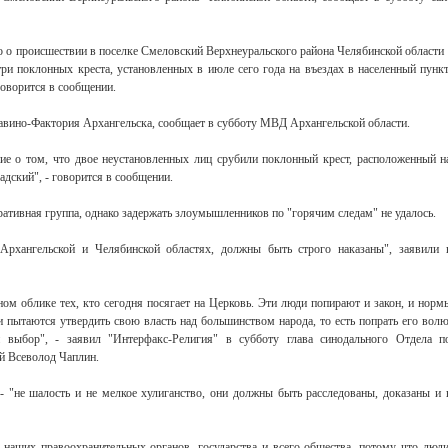
но о происшествии в поселке Смеловский Верхнеуральского района Челябинской области 
ри поклонных креста, установленных в июле сего года на въездах в населенный пункт
говорится в сообщении.
равино-Фактория Архангельска, сообщает в субботу МВД Архангельской области.
ие о том, что двое неустановленных лиц срубили поклонный крест, расположенный н
дский", - говорится в сообщении.
ативная группа, однако задержать злоумышленников по "горячим следам" не удалось.
Архангельской и Челябинской областях, должны быть строго наказаны", заявили 
ом облике тех, кто сегодня посягает на Церковь. Эти люди попирают и закон, и норм
пытаются утвердить свою власть над большинством народа, то есть попрать его волю
й выбор", - заявил "Интерфакс-Религия" в субботу глава синодального Отдела п
й Всеволод Чаплин.
- "не шалость и не мелкое хулиганство, они должны быть расследованы, доказаны и 
 наших правоохранительных органов, государства и всего общества, потому что люди