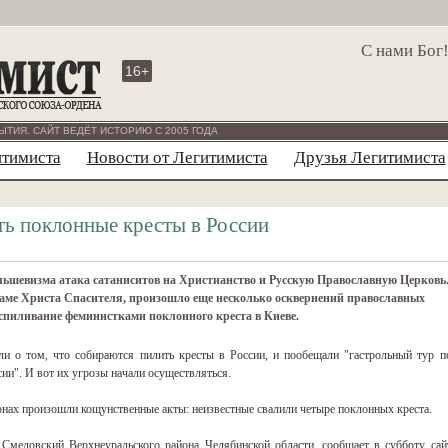
С нами Бог
16+
ЫТИЯ. САЙТ ВЕДЁТ ИСТОРИЮ С 2005 ГОДА
итимиста
Новости от Легитимиста
Друзья Легитимиста
ть поклонные кресты в России
льшевизма атака сатаниситов на Христианство и Русскую Православную Церковь
раме Христа Спасителя, произошло еще несколько осквернений православных
 спиливание феминистками поклонного креста в Киеве.
и о том, что собираются пилить кресты в России, и пообещали "гастрольный тур п
ии". И вот их угрозы начали осуществляться.
гионах произошли кощунственные акты: неизвестные свалили четыре поклонных креста.
Смеловский Верхнеуральского района Челябинской области, сообщает в субботу сай