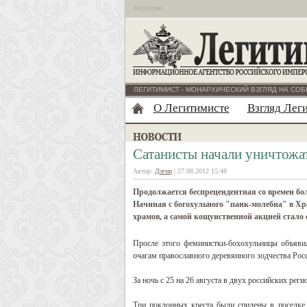
Бесплатно
ЛЕГИТИМИСТ - МОНАРХИЧЕСКИЙ ВЗГЛЯД НА СОБ
О Легитимисте
Взгляд Лег
Сатанисты начали уничтожа
Автор:
Дэгни
| 27.08.2012 15:48
Продолжается беспрецендентная со времен бо
Начиная с богохульного "панк-молебна" в Х
храмов, а самой кощунственной акцией стало
Просле этого феминистки-бохохульницы объявил
очагам православного деревянного зодчества Росс
За ночь с 25 на 26 августа в двух российских ре
Три поклонных креста были спилены в поселке 