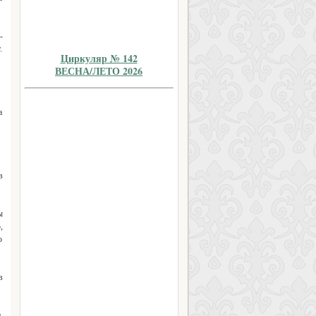
-
.
Циркуляр № 142
ВЕСНА/ЛЕТО 2026
а
в
ы
,
о
в
,