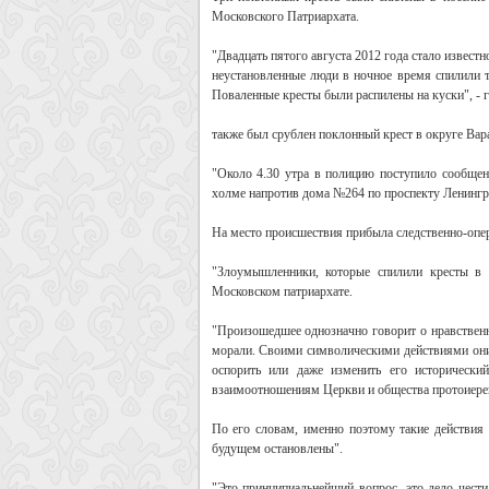
Московского Патриархата.
"Двадцать пятого августа 2012 года стало извест
неустановленные люди в ночное время спилили т
Поваленные кресты были распилены на куски", - 
также был срублен поклонный крест в округе Ва
"Около 4.30 утра в полицию поступило сообщен
холме напротив дома №264 по проспекту Ленингра
На место происшествия прибыла следственно-опер
"Злоумышленники, которые спилили кресты в 
Московском патриархате.
"Произошедшее однозначно говорит о нравственн
морали. Своими символическими действиями они 
оспорить или даже изменить его исторически
взаимоотношениям Церкви и общества протоиере
По его словам, именно поэтому такие действия 
будущем остановлены".
"Это принципиальнейший вопрос, это дело чести