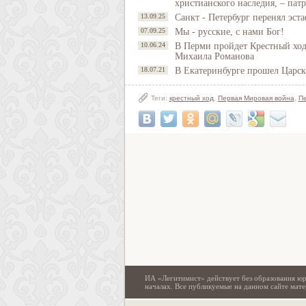
христианского наследия, – пат
13.09.25
Санкт - Петербург перенял эст
07.09.25
Мы - русские, с нами Бог!
10.06.24
В Перми пройдет Крестный хо
Михаила Романова
18.07.21
В Екатеринбурге прошел Царск
Теги:
крестный ход
,
Первая Мировая война
,
Пе
ИА «Легитимист» действует без образования юр
началах. Все публикуемые на данном сайте ма