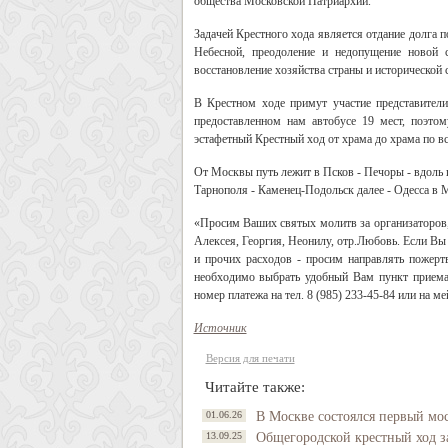
общества Московской Патриархии.
Задачей Крестного хода является отдание долга 
Небесной, преодоление и недопущение новой 
восстановление хозяйства страны и исторической 
В Крестном ходе примут участие представител
предоставленном нам автобусе 19 мест, поэтом
эстафетный Крестный ход от храма до храма по вс
От Москвы путь лежит в Псков - Печоры - вдоль г
Тарнополя - Каменец-Подольск далее - Одесса в 
«Просим Ваших святых молитв за организаторов, 
Алексея, Георгия, Неонилу, отр.Любовь. Если Вы 
и прочих расходов - просим направлять поже
необходимо выбрать удобный Вам пункт приема
номер платежа на тел. 8 (985) 233-45-84 или на м
Источник
Версия для печати
Читайте также:
01.06.26
В Москве состоялся первый мо
13.09.25
Общегородской крестный ход за