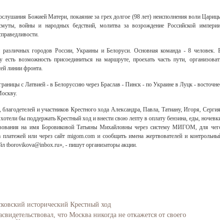
послушания Божией Матери, покаяние за грех долгое (98 лет) неисполнения воли Цариц
смуты, войны и народных бедствий, молитва за возрождение Российской империи
справедливости.
и различных городов России, Украины и Белоруси. Основная команда - 8 человек. 
у есть возможность присоединиться на маршруте, проехать часть пути, организоват
ей линии фронта.
раницы с Латвией - в Белоруссию через Браслав - Пинск - по Украине в Луцк - восточне
Москву.
благодетелей и участников Крестного хода Александра, Павла, Татиану, Игоря, Сергия
хотели бы поддержать Крестный ход и внести свою лепту в оплату бензина, еды, ночевк
ртвования на имя Боровиковой Татьяны Михайловны через систему МИГОМ, для чег
 платежей или через сайт migom.com и сообщить имена жертвователей и контрольны
ейл tborovikova@inbox.ru», - пишут организаторы акции.
сковский исторический Крестный ход
свидетельствовал, что Москва никогда не откажется от своего