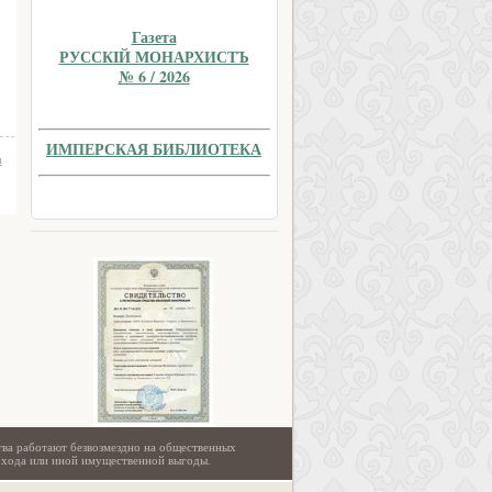
Газета
РУССКIЙ МОНАРХИСТЪ
№ 6 / 2026
ИМПЕРСКАЯ БИБЛИОТЕКА
а
тва работают безвозмездно на общественных
охода или иной имущественной выгоды.