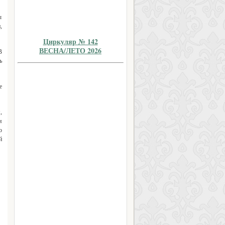
ы
,
Циркуляр № 142
ВЕСНА/ЛЕТО 2026
В
ь
е
,
и
о
й