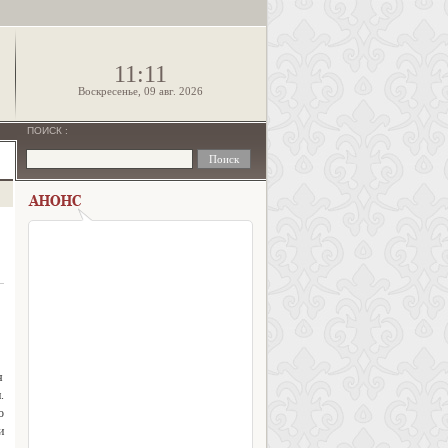
!
11:11
Воскресенье, 09 авг. 2026
ПОИСК
:
я
.
о
и