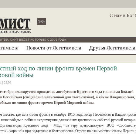
С нами Бог
16+
ЫТИЯ. САЙТ ВЕДЁТ ИСТОРИЮ С 2005 ГОДА
итимиста
Новости от Легитимиста
Друзья Легитимиста
стный ход по линии фронта времен Первой
овой войны
12 22:30
сентября планируется проведение автобусного Крестного хода с иконами Божией
 Песчанская (специально написанной для этого случая), а также Владимирская,
юбская по линии фронта времен Первой Мировой войны.
 местам, где шла линия фронта в октябре 1915 года, когда Песчанская и Владимирска
 шанс победы в войне и недопущения дальнейших трагических событий русской истории
 Организаторы Крестного хода - МОД «За веру православную», ВОО «Сообществ
ток - хорошо!» при поддержке и благословении Отдела по взаимоотношениям Церкви 