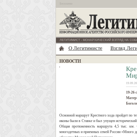
Бесплатно
ЛЕГИТИМИСТ - МОНАРХИЧЕСКИЙ ВЗГЛЯД НА СОБ
О Легитимисте
Взгляд Лег
Кре
Мир
19.09.20
19-26 
Матери
Богол
Основной маршрут Крестного хода пройдет по тем
иконы были в Ставке и был упущен исторический
Общая протяженность маршрута 4,5 тыс. км.
многодетных и приемных семей России «Много де