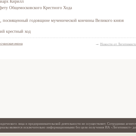
риарх Кирилл
афету Общемосковского Крестного Хода
д, посвященный годовщине мученической кончины Великого князя
ий крестный ход
→
счанская икона
Новости от Легитимист
Свидетельство
идического лица и предпринимательской деятельности не осуществляет. Сотрудники агентс
териалы являются исключительно информационными без цели получения ИА «Легитимист» д