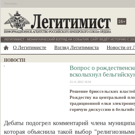
Бесплатно
16+
ЛЕГИТИМИСТ - МОНАРХИЧЕСКИЙ ВЗГЛЯД НА СОБЫТИЯ. САЙТ ВЕДЁТ ИСТОРИЮ С 200
О Легитимисте
Взгляд Легитимиста
Новости от 
Вопрос о рождественско
всколыхнул бельгийску
13.11.2012 16:01
Решение брюссельских власте
Рождеству на центральной пл
традиционной елки электронн
горячую дискуссию в бельгийс
Дебаты подогрел комментарий члена муниципал
которая объяснила такой выбор "религиозными