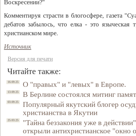
Воскресении?"
Комментируя страсти в блогосфере, газета "Су
дебатов забылось, что елка - это языческая 
христианском мире.
Источник
Версия для печати
Читайте также:
Свидетельство
О "правых" и "левых" в Европе.
16.09.25
В Берлине состоялся митинг памя
13.09.25
Популярный якутский блогер осуд
03.09.25
христианства в Якутии
"Тайна беззакония уже в действии
25.03.25
открыли антихристианское "окно 