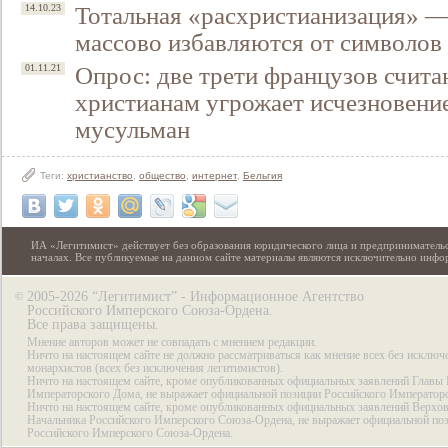
Тотальная «расхристианизация» —
14.10.23
массово избавляются от символов
Опрос: две трети французов счита
01.11.21
христианам угрожает исчезновение
мусульман
Теги:
христианство
,
общество
,
интернет
,
Бельгия
ИА «Легитимист» действует без образования юридического лица и предпринимательс
началах. Все публикуемые на данном сайте материалы являются исключительно инф
2005-2026 “Легитимист” - Информационное Агентство
©
Российского Имперского Союза-Ордена.
Все права защищены.
Мнение авторов может не совпадать с мнением редакции.
Ничто на настоящем сайте не должно рассматриваться как мнение всех без исключ
монархистов (всех без исключения легитимистов).
Ничто на настоящем сайте, кроме опубликованных официальных заявлений Главы 
Императорского Дома, не выражает официальной позиции Российского Император
Ничто на настоящем сайте, кроме опубликованных официальных заявлений Верхов
Начальника Российского Имперского Союза-Ордена, не выражает официальной по
Российского Имперского Союза-Ордена.