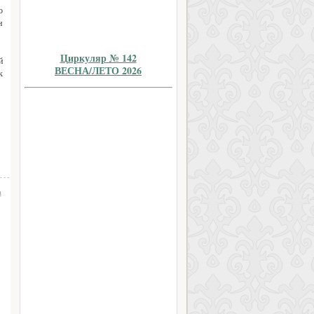
о
н
Циркуляр № 142
й
ВЕСНА/ЛЕТО 2026
к
а