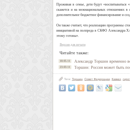
Проживая в семье, дети будут «воспитываться «
скажется и на межнациональных отношениях в с
дополнительное бюджетное финансирование и созда
Он также считает, что реализацию программы сто
инициативой на полпреда в СКФО Александра Хло
этому готовы».
Версия для печати
Читайте также:
18.05.11
Александр Торшин временно в
23.03.11
Торшин: Россия может быть по
Теги:
Торшин
,
Совет Федерации
,
Кавказ
,
сиро