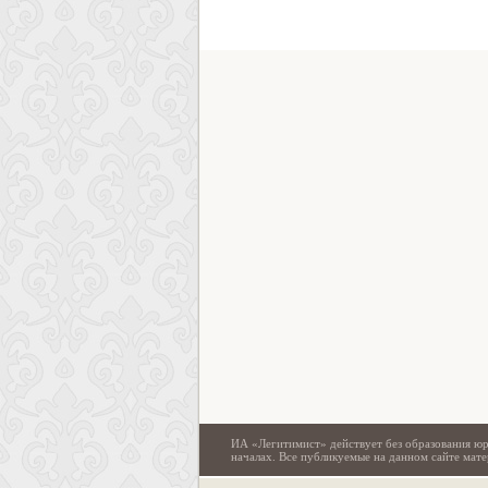
ИА «Легитимист» действует без образования юр
началах. Все публикуемые на данном сайте ма