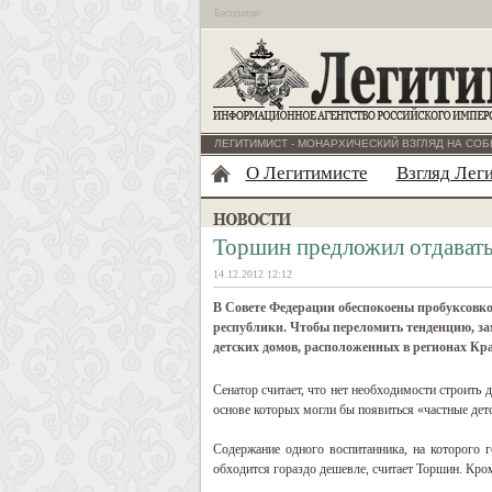
Бесплатно
ЛЕГИТИМИСТ - МОНАРХИЧЕСКИЙ ВЗГЛЯД НА СОБ
О Легитимисте
Взгляд Лег
Торшин предложил отдавать 
14.12.2012 12:12
В Совете Федерации обеспокоены пробуксовко
республики. Чтобы переломить тенденцию, за
детских домов, расположенных в регионах Кра
Сенатор считает, что нет необходимости строить 
основе которых могли бы появиться «частные дет
Содержание одного воспитанника, на которого г
обходится гораздо дешевле, считает Торшин. Кро