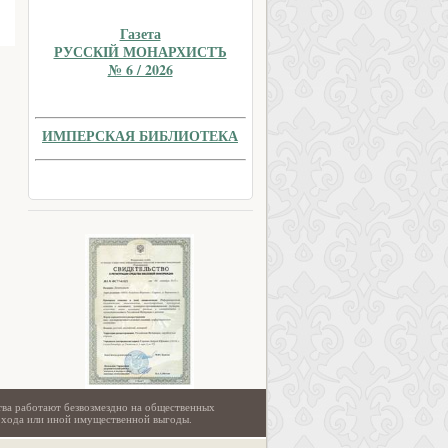
Газета
РУССКIЙ МОНАРХИСТЪ
№ 6 / 2026
ИМПЕРСКАЯ БИБЛИОТЕКА
тва работают безвозмездно на общественных
охода или иной имущественной выгоды.