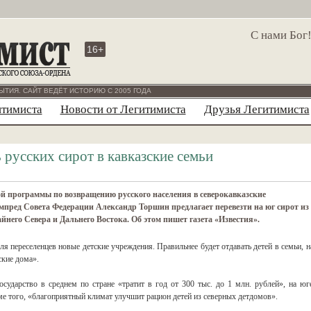
С нами Бог
16+
ЫТИЯ. САЙТ ВЕДЁТ ИСТОРИЮ С 2005 ГОДА
итимиста
Новости от Легитимиста
Друзья Легитимиста
русских сирот в кавказские семьи
й программы по возвращению русского населения в северокавказские
мпред Совета Федерации Александр Торшин предлагает перевезти на юг сирот из
йнего Севера и Дальнего Востока. Об этом пишет газета «Известия».
для переселенцев новые детские учреждения. Правильнее будет отдавать детей в семьи, н
ские дома».
осударство в среднем по стране «тратит в год от 300 тыс. до 1 млн. рублей», на юг
ме того, «благоприятный климат улучшит рацион детей из северных детдомов».