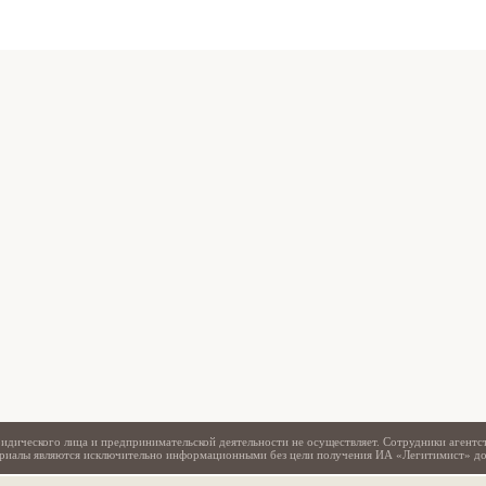
Свидетельство
идического лица и предпринимательской деятельности не осуществляет. Сотрудники агентс
териалы являются исключительно информационными без цели получения ИА «Легитимист» д