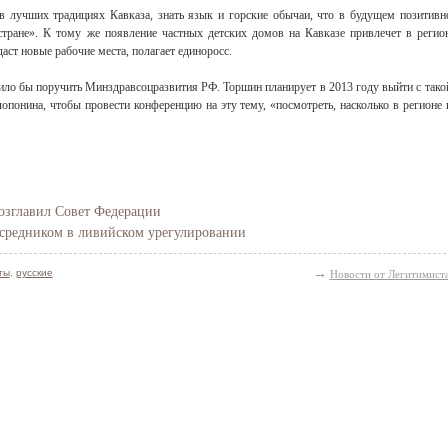
в лучших традициях Кавказа, знать язык и горские обычаи, что в будущем позитивн
тране». К тому же появление частных детских домов на Кавказе привлечет в регио
ст новые рабочие места, полагает единоросс.
ило бы поручить Минздравсоцразвития РФ. Торшин планирует в 2013 году выйти с тако
понина, чтобы провести конференцию на эту тему, «посмотреть, насколько в регионе 
озглавил Совет Федерации
средником в ливийском урегулировании
→
ты
,
русские
Новости от Легитимист