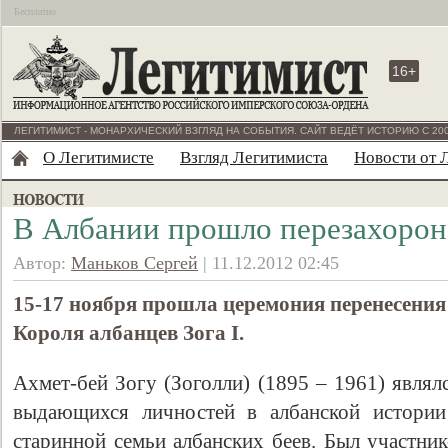
Бесплатно
16+
ЛЕГИТИМИСТ - МОНАРХИЧЕСКИЙ ВЗГЛЯД НА СОБЫТИЯ. САЙТ ВЕДЁТ ИСТОРИЮ С 200
О Легитимисте
Взгляд Легитимиста
Новости от 
В Албании прошло перезахороне
Автор:
Маньков Сергей
| 11.12.2012 02:45
15-17 ноября прошла церемония перенесения
Короля албанцев Зога I.
Ахмет-бей Зогу (Зоголли) (1895 – 1961) явля
выдающихся личностей в албанской истории
старинной семьи албанских беев. Был участни