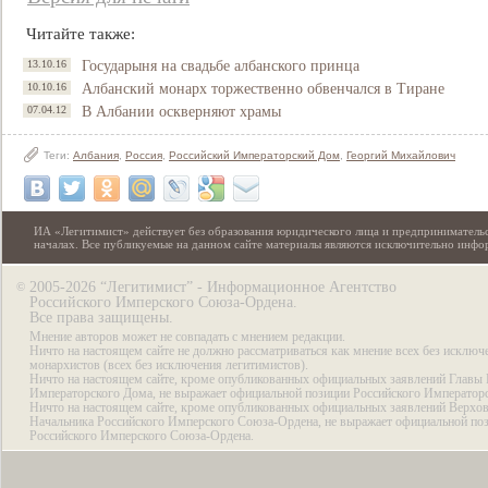
Читайте также:
13.10.16
Государыня на свадьбе албанского принца
10.10.16
Албанский монарх торжественно обвенчался в Тиране
07.04.12
В Албании оскверняют храмы
Теги:
Албания
,
Россия
,
Российский Императорский Дом
,
Георгий Михайлович
ИА «Легитимист» действует без образования юридического лица и предпринимательс
началах. Все публикуемые на данном сайте материалы являются исключительно инф
2005-2026 “Легитимист” - Информационное Агентство
©
Российского Имперского Союза-Ордена.
Все права защищены.
Мнение авторов может не совпадать с мнением редакции.
Ничто на настоящем сайте не должно рассматриваться как мнение всех без исключ
монархистов (всех без исключения легитимистов).
Ничто на настоящем сайте, кроме опубликованных официальных заявлений Главы 
Императорского Дома, не выражает официальной позиции Российского Император
Ничто на настоящем сайте, кроме опубликованных официальных заявлений Верхов
Начальника Российского Имперского Союза-Ордена, не выражает официальной по
Российского Имперского Союза-Ордена.