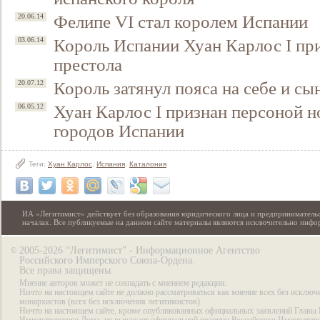
Фелипе VI стал королем Испании
20.06.14
Король Испании Хуан Карлос I пр
03.06.14
престола
Король затянул пояса на себе и сы
20.07.12
Хуан Карлос I признан персоной н
06.05.12
городов Испании
Теги:
Хуан Карлос
,
Испания
,
Каталония
ИА «Легитимист» действует без образования юридического лица и предпринимательс
началах. Все публикуемые на данном сайте материалы являются исключительно инф
2005-2026 “Легитимист” - Информационное Агентство
©
Российского Имперского Союза-Ордена.
Все права защищены.
Мнение авторов может не совпадать с мнением редакции.
Ничто на настоящем сайте не должно рассматриваться как мнение всех без исключ
монархистов (всех без исключения легитимистов).
Ничто на настоящем сайте, кроме опубликованных официальных заявлений Главы 