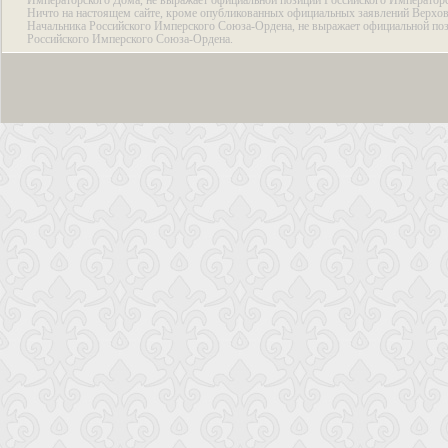
Императорского Дома, не выражает официальной позиции Российского Император
Ничто на настоящем сайте, кроме опубликованных официальных заявлений Верхов
Начальника Российского Имперского Союза-Ордена, не выражает официальной по
Российского Имперского Союза-Ордена.