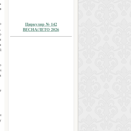
ь
о
Циркуляр № 142
о
ВЕСНА/ЛЕТО 2026
,
о
я
я
й
о
н
я
е
и
у