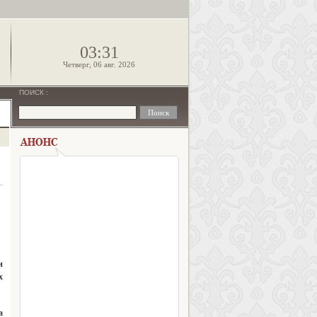
!
03:31
Четверг, 06 авг. 2026
ПОИСК
:
и
х
а