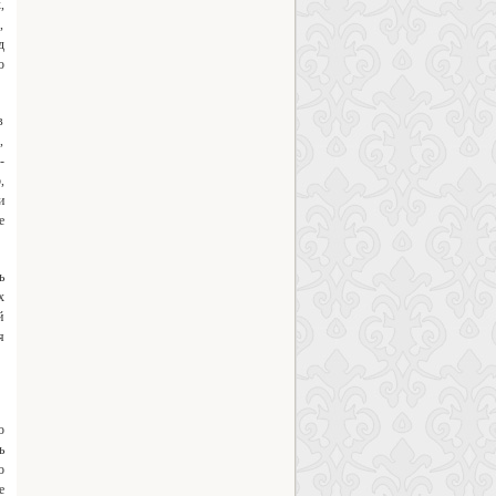
,
,
д
ю
в
,
-
,
и
е
ь
х
й
я
ю
ь
о
е