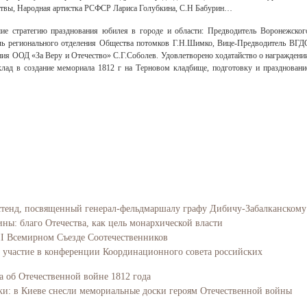
твы, Народная артистка РСФСР Лариса Голубкина, С.Н Бабурин…
ие стратегию празднования юбилея в городе и области: Предводитель Воронежског
ель регионального отделения Общества потомков Г.Н.Шимко, Вице-Предводитель ВГД
я ООД «За Веру и Отечество» С.Г.Соболев. Удовлетворено ходатайство о награждени
клад в создание мемориала 1812 г на Терновом кладбище, подготовку и праздновани
тенд, посвященный генерал-фельдмаршалу графу Дибичу-Забалканскому
ы: благо Отечества, как цель монархической власти
I Всемирном Съезде Соотечественников
участие в конференции Координационного совета российских
а об Отечественной войне 1812 года
и: в Киеве снесли мемориальные доски героям Отечественной войны