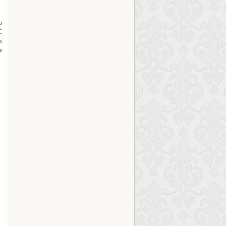
о
С
и
е