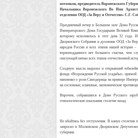
потомков, предводитель Воронежского Губер
Начальника Воронежского Во Имя Архист
отделения ООД «За Веру и Отечество» С.Г. Со
Праздничный вечер в Большом зале Дома Русско
Императорского Дома Государыни Великой Кня
которому исполнилось в этот день 32 года. 
Дворянского Собрания и духовник ООД «За Веру
народов России и всех этапов нашей истории –
верноподданного нет большего счастья, чем с
связующей нитью всех этапов отечественной исто
Сходную мысль выразил и открывший юбилейны
фонда «Возрождение Русской усадьбы», прямой 
напомнил о роли Самодержца на примере Императ
на сословные, клановые, экономические противор
Впрочем, собравшиеся в Доме Русского заруб
генеалогические изыскания столетие назад.
Не обойтись без отступления. В канун столетия
запросил в Московском Дворянском Депутатско
губернии.