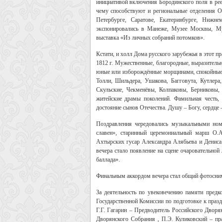
инициативой включения Бородинского поля в ре
чему способствуют и региональные отделения О
Петербурге, Саратове, Екатеринбурге, Нижн
экспонировались в Манеже, Музее Москвы, Му
выставка «Из личных собраний потомков».
Кстати, и холл Дома русского зарубежья в этот 
1812 г. Мужественные, благородные, выразительн
юные или изборождённые морщинами, спокойные и
Толли, Шильдера, Ушакова, Багговута, Кутлер
Скульские, Чекменёвы, Колпаковы, Берниковы
житейские драмы поколений. Фамильная честь, 
достояние сынов Отечества. Душу ­– Богу, сердце –
Поздравления чередовались музыкальными ном
славен», старинный церемониальный марш О.А
Ахтырских гусар Александра Алябьева и Денис
вечера стало появление на сцене очаровательно
баллада».
Финальным аккордом вечера стал общий фотосни
За деятельность по увековечению памяти пред
Государственной Комиссии по подготовке к празд
Г.Г. Гагарин – Предводитель Российского Двор
Дворянского Собрания , П.Э. Куликовский – пр