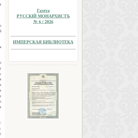
е
Газета
РУССКIЙ МОНАРХИСТЪ
.
№ 6 / 2026
о
й
ИМПЕРСКАЯ БИБЛИОТЕКА
ы
о
у
ь
м
в
а
у
о
х
с
.
с