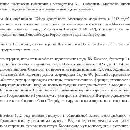
ещённое Московским губернским Предводителем А.Д. Самариным, отозвались многи
 в благородное собрание за документальными подтверждениями.
ем был опубликован “Обзор деятельности московского дворянства в 1812 году”
исловие к нему подготовил выдающийся русский историк и генеалог, глава Московског
 советник, камергер Леонид Михайлович Савёлов (1868-1947), в прошлом уездны
управы и почетный мировой судья Коротоякского уезда нашей губернии.
вника В.П. Савёлова, он стал первым Председателем Общества. Ему и его архиву м
 предреволюционные годы.
о перерыва, когда стала ослабевать идеологическая узда, ВА. Казачков, бухгалтер 1-г
 попытался собрать потомков участников Отечественной войны 1812 года. В 1964 год
динской панораме. Оказалось, что несмотря на горькие испытания XX века, сохранилис
Свидетельство
ских семей. В.А. Казачкову удалось сформировать базу из 600 фамилий с приложение
общество регулярно проводило семинары, генеалогические конференции, участвовало 
 открытиях выставок. Тогда же возникла традиция ежегодно выезжать в Бородино н
 Исследования членов Общества носят признанный научный характер и по сию пор
ого Государственного Гуманитарного университета, Летописях Историко-родословног
алогического общества в Санкт-Петербурге и других специализированных исторически
й войны 1812 года активно участвуют в общественной жизни. Взаимодействуют 
бразовательными учреждениями, музеями. Ведётся серьёзная мемориальная работа
 за сохранение федерального статуса Бородинского музея-заповедника и выступило 