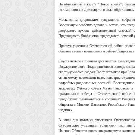
На объявление в газете “Новое время”, разм
потомки воинов Двенадцатого года, обратившись
Московским дворянским депутатским собрани
Воронежцам особенно дорого и лестно, что пред
дворцового архива, действительный статский
Предводитель Дворянства, председатель земской 
Правнук участника Отечественной войны полко
обязаны своими познаниями о работе Общества в
Спустя четыре с лишним десятилетия вынужденног
Государственного Подшипникового завода, снова
его трудами был создан Совет потомков при Боро
связи между потомками известных аристократиче
подробных родословных росписей. Воссозданное 
заседаниях Учёного совета Музея-панорамы, в
празднование победы в Отечественной войне.
продолжают публиковаться в сборниках Российск
общества в Москве, Известиях Российского Гене
изданиях.
В наши дни потомки участников Отечественно
Суворовским училищем, воинскими частями, о
Именно Общество потомков развернуло кампанию