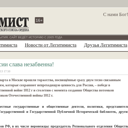
С нами Бог
16+
ЫТИЯ. САЙТ ВЕДЁТ ИСТОРИЮ С 2005 ГОДА
итимиста
Новости от Легитимиста
Друзья Легитимиста
сии слава незабвенна!
13 17:50
марта в Москве прошли торжества, посвящённые сразу двум тесно связанным
м, которые сохраняют непреходящую ценность для России, – победе в
твенной войне 1812 г и столетию с момента создания Общества потомков
иков Отечественной войны 1812 г.
стные государственные и общественные деятели, политики, представител
Государственной и Государственной Публичной Исторической библиотек, други
нов РФ, в их числе воронежцы: председатель Регионального отделения Обществ