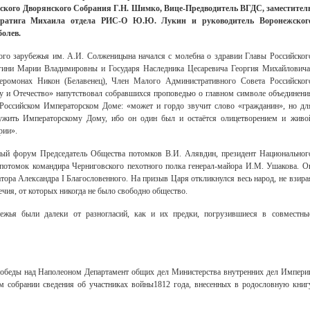
нского Дворянского Собрания Г.Н. Шимко, Вице-Предводитель ВГДС, заместител
ратига Михаила отдела РИС-О Ю.Ю. Лукин и руководитель Воронежског
болев.
го зарубежья им. А.И. Солженицына начался с молебна о здравии Главы Российског
гини Марии Владимировны и Государя Наследника Цесаревича Георгия Михайловича
Иеромонах Никон (Белавенец), Член Малого Административного Совета Российског
 и Отечество» напутствовал собравшихся проповедью о главном символе объединени
 Российском Императорском Доме: «может и гордо звучит слово «гражданин», но дл
лужить Императорскому Дому, ибо он один был и остаётся олицетворением и живо
рии».
й форум Председатель Общества потомков В.И. Алявдин, президент Национальног
потомок командира Черниговского пехотного полка генерал-майора И.М. Ушакова. О
ора Александра I Благословенного. На призыв Царя откликнулся весь народ, не взира
ечия, от которых никогда не было свободно общество.
ежья были далеки от разногласий, как и их предки, погрузившиеся в совместны
 победы над Наполеоном Департамент общих дел Министерства внутренних дел Импери
м собрании сведения об участниках войны1812 года, внесенных в родословную книг