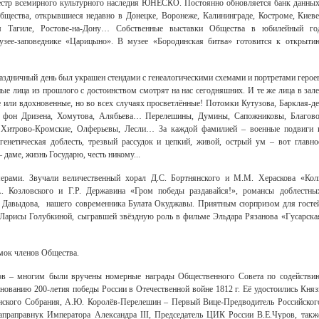
естр всемирного культурного наследия ЮНЕСКО. Постоянно обновляется банк данных
бщества, открывшиеся недавно в Донецке, Воронеже, Калининграде, Костроме, Киеве
ем Тагиле, Ростове-на-Дону… Собственные выставки Общества в юбилейный го
зее-заповеднике «Царицыно». В музее «Бородинская битва» готовится к открыти
праздничный день был украшен стендами с генеалогическими схемами и портретами герое
ые лица из прошлого с достоинством смотрят на нас сегодняшних. И те же лица в зале
ли вдохновенные, но во всех случаях просветлённые! Потомки Кутузова, Барклая-де
а, фон Дризена, Хомутова, Алябьева… Перелешины, Думины, Сапожниковы, Благово
, Хитрово-Кромские, Олферьевы, Лесли… За каждой фамилией – военные подвиги 
генетическая доблесть, трезвый рассудок и цепкий, живой, острый ум – вот главно
 даме, жизнь Государю, честь никому...
ерами. Звучали величественный хорал Д.С. Бортнянского и М.М. Хераскова «Кол
. Козловского и Г.Р. Державина «Гром победы раздавайся!», романсы доблестны
а Давыдова, нашего современника Булата Окуджавы. Приятным сюрпризом для госте
й Ларисы Голубкиной, сыгравшей звёздную роль в фильме Эльдара Рязанова «Гусарска
мок членов Общества.
ков – многим были вручены номерные награды Общественного Совета по содействи
нованию 200-летия победы России в Отечественной войне 1812 г. Её удостоились Княз
янского Собрания, А.Ю. Королёв-Перелешин – Первый Вице-Предводитель Российског
апраправнук Императора Александра III, Председатель ЦИК России В.Е.Чуров, такж