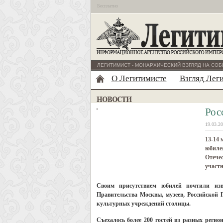
Бесплатно
ЛЕГИТИМИСТ - МОНАРХИЧЕСКИЙ ВЗГЛЯД НА СОБ
О Легитимисте
Взгляд Лег
Рос
19.03.20
13-14 
юбилея
Отечес
участн
Своим присутствием юбилей почтили изве
Правительства Москвы, музеев, Российской 
культурных учреждений столицы.
Съехалось более 200 гостей из разных регио