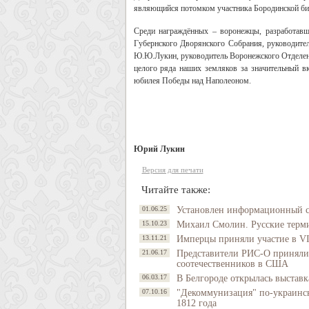
являющийся потомком участника Бородинской би
Среди награждённых – воронежцы, разработавш
Губернского Дворянского Собрания, руководит
Ю.Ю.Лукин, руководитель Воронежского Отделени
целого ряда наших земляков за значительный в
юбилея Победы над Наполеоном.
Юрий Лукин
Версия для печати
Читайте также:
01.06.25
Установлен информационный с
15.10.23
Михаил Смолин. Русские термин
13.11.21
Имперцы приняли участие в VI
21.06.17
Представители РИС-О приняли 
соотечественников в США
06.03.17
В Белгороде открылась выставк
07.10.16
"Декоммунизация" по-украинск
1812 года