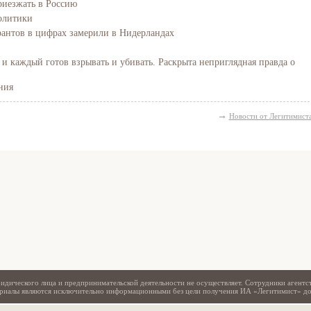
риезжать в Россию
олитики
антов в цифрах замерили в Нидерландах
и каждый готов взрывать и убивать. Раскрыта неприглядная правда о
ния
→
Новости от Легитимист
Свидетельство
идического лица и предпринимательской деятельности не осуществляет. Сотрудники агентс
териалы являются исключительно информационными без цели получения ИА «Легитимист» д