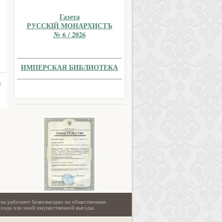
Газета
РУССКIЙ МОНАРХИСТЪ
№ 6 / 2026
ИМПЕРСКАЯ БИБЛИОТЕКА
а
тва работают безвозмездно на общественных
охода или иной имущественной выгоды.