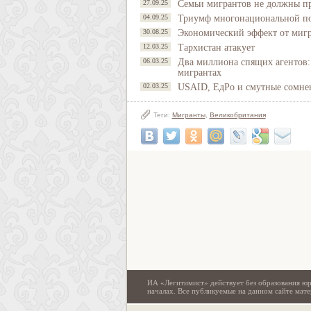
27.09.25
Семьи мигрантов не должны п
04.09.25
Триумф многонациональной п
30.08.25
Экономический эффект от мигр
12.03.25
Тархистан атакует
06.03.25
Два миллиона спящих агентов: 
мигрантах
02.03.25
USAID, ЕдРо и смутные сомне
Теги:
Мигранты
,
Великобритания
ИА «Легитимист» действует без образования юр
началах. Все публикуемые на данном сайте ма