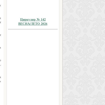
в
а
Циркуляр № 142
т
ВЕСНА/ЛЕТО 2026
е
и
о
,
х
о