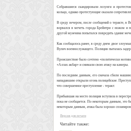
Собравшиеся скандировали лозунги и протестов
кольцо, однако протестующие оказали сопротивле
В среду вечером, после сообщений о теракте, в 
ворвался в мечеть города Брейнтри с ножом и п
другой мужчина попытался повредить здание мече
Как сообщалось ранее, в среду днем двое злоумы
Вулич военнослужащего. Полиция пыталась задерж
Происшествие было сочтено «политически мотиви
«Аллах акбар» и снимали свою атаку на камеры.
По последним данным, его сначала сбили машиной
нападавшим открыли огонь полицейские. Преступн
что совершенное преступление - теракт.
Прибывшая на место полиция вступила в перестр
пока не сообщается. По некоторым данным, это б
некоторым данным, атака была хорошо спланиров
Версия для печати
Читайте также: