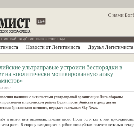
С нами Бог
16+
ЫТИЯ. САЙТ ВЕДЁТ ИСТОРИЮ С 2005 ГОДА
итимиста
Новости от Легитимиста
Друзья Легитимиста
лийские ультраправые устроили беспорядки в
ет на «политически мотивированную атаку
амистов»
13 09:37
новения полиции с активистами ультраправой организации Лига обороны
 произошли в лондонском районе Вулич после убийства в среду двумя
стами британского военного, передает телеканал Sky News.
аба и начали петь националистические песни. После того, как к ним присоединилис
 начал расти. В сторону находящихся в районе полицейских полетели несколько петард
.