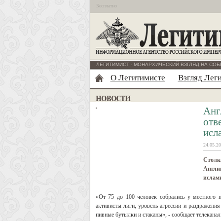
Бесплатно
ЛЕГИТИМИСТ - МОНАРХИЧЕСКИЙ ВЗГЛЯД НА СОБ
О Легитимисте
Взгляд Лег
Анг
отв
исл
24.05.20
Столк
Англии
ислами
«От 75 до 100 человек собрались у местного п
активисты лиги, уровень агрессии и раздражения
пивные бутылки и стаканы», - сообщает телеканал