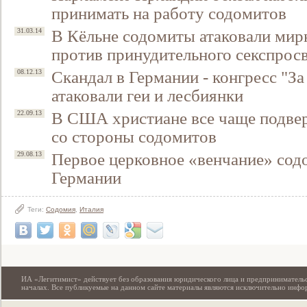
принимать на работу содомитов
В Кёльне содомиты атаковали ми
31.03.14
против принудительного секспросв
Скандал в Германии - конгресс "З
08.12.13
атаковали геи и лесбиянки
В США христиане все чаще подве
22.09.13
со стороны содомитов
Первое церковное «венчание» сод
29.08.13
Свидетельство
Германии
Теги:
Содомия
,
Италия
ИА «Легитимист» действует без образования юридического лица и предпринимательс
началах. Все публикуемые на данном сайте материалы являются исключительно инф