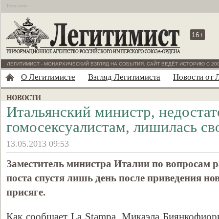
Бесплатно
16+
ЛЕГИТИМИСТ - МОНАРХИЧЕСКИЙ ВЗГЛЯД НА СОБЫТИЯ. САЙТ ВЕДЁТ ИСТОРИЮ С 200
О Легитимисте
Взгляд Легитимиста
Новости от 
Итальянский министр, недостат
гомосексуалистам, лишилась св
13.05.2013 09:53
Заместитель министра Италии по вопросам р
поста спустя лишь день после приведения но
присяге.
Как сообщает La Stampa, Микаэла Биянкофиори