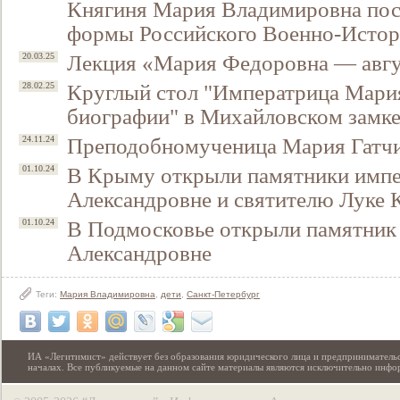
Княгиня Мария Владимировна пос
формы Российского Военно-Истор
Лекция «Мария Федоровна — авг
20.03.25
Круглый стол "Императрица Мари
28.02.25
биографии" в Михайловском замке
Преподобномученица Мария Гатчи
24.11.24
В Крыму открыли памятники имп
01.10.24
Александровне и святителю Луке
В Подмосковье открыли памятник
01.10.24
Александровне
Теги:
Мария Владимировна
,
дети
,
Санкт-Петербург
ИА «Легитимист» действует без образования юридического лица и предпринимательс
началах. Все публикуемые на данном сайте материалы являются исключительно инф