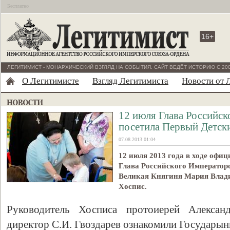
Бесплатно
16+
ЛЕГИТИМИСТ - МОНАРХИЧЕСКИЙ ВЗГЛЯД НА СОБЫТИЯ. САЙТ ВЕДЁТ ИСТОРИЮ С 200
О Легитимисте
Взгляд Легитимиста
Новости от 
12 июля Глава Российс
посетила Первый Детск
07.08.2013 01:04
12 июля 2013 года в ходе офи
Глава Российского Император
Великая Княгиня Мария Влад
Хоспис.
Руководитель Хосписа протоиерей Алексан
директор С.И. Гвоздарев ознакомили Государын