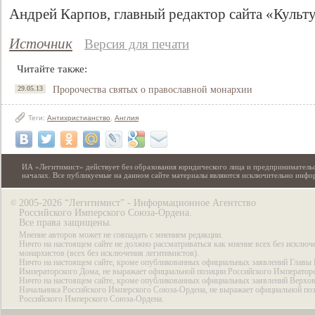
Андрей Карпов, главный редактор сайта «Культ
Источник
Версия для печати
Читайте также:
29.05.13
Пророчества святых о православной монархии
Теги:
Антихристианство
,
Англия
ИА «Легитимист» действует без образования юридического лица и предпринимательс
началах. Все публикуемые на данном сайте материалы являются исключительно инф
2005-2026 “Легитимист” - Информационное Агентство
©
Российского Имперского Союза-Ордена.
Все права защищены.
Мнение авторов может не совпадать с мнением редакции.
Ничто на настоящем сайте не должно рассматриваться как мнение всех без исключ
монархистов (всех без исключения легитимистов).
Ничто на настоящем сайте, кроме опубликованных официальных заявлений Главы 
Императорского Дома, не выражает официальной позиции Российского Император
Ничто на настоящем сайте, кроме опубликованных официальных заявлений Верхов
Начальника Российского Имперского Союза-Ордена, не выражает официальной по
Российского Имперского Союза-Ордена.