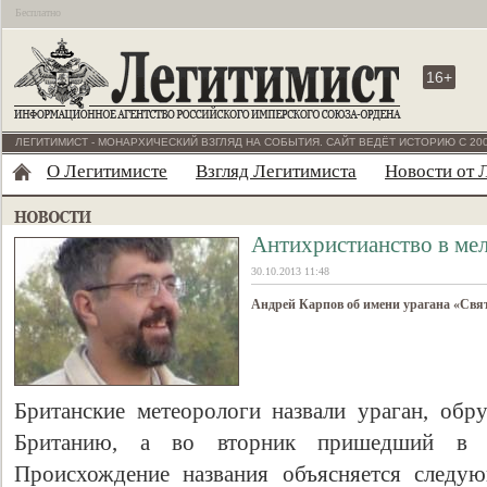
Бесплатно
16+
ЛЕГИТИМИСТ - МОНАРХИЧЕСКИЙ ВЗГЛЯД НА СОБЫТИЯ. САЙТ ВЕДЁТ ИСТОРИЮ С 200
О Легитимисте
Взгляд Легитимиста
Новости от 
Антихристианство в ме
30.10.2013 11:48
Андрей Карпов об имени урагана «Свят
Британские метеорологи назвали ураган, об
Британию, а во вторник пришедший в 
Происхождение названия объясняется следу