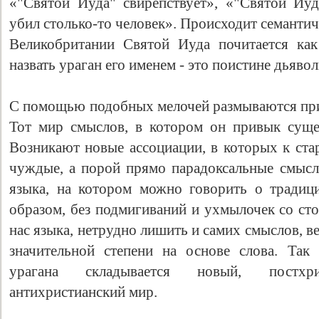
«"Святой Иуда" свирепствует», «"Святой Иу
убил столько-то человек». Происходит семантич
Великобритании Святой Иуда почитается как
назвать ураган его именем - это поистине дьяво
С помощью подобных мелочей размываются при
Тот мир смыслов, в котором он привык сущес
Возникают новые ассоциации, в которых к ста
чуждые, а порой прямо парадоксальные смысл
Свидетельство
языка, на котором можно говорить о традиц
образом, без подмигиваний и ухмылочек со ст
нас языка, нетрудно лишить и самих смыслов, в
значительной степени на основе слова. Так
урагана складывается новый, постхри
антихристианский мир.