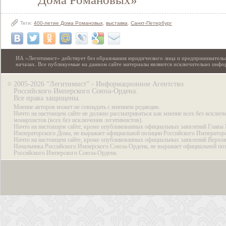
Теги:
400-летие Дома Романовых
,
выставка
,
Санкт-Петербург
ИА «Легитимист» действует без образования юридического лица и предпринимательс
началах. Все публикуемые на данном сайте материалы являются исключительно инф
2005-2026 “Легитимист” - Информационное Агентство
©
Российского Имперского Союза-Ордена.
Все права защищены.
Мнение авторов может не совпадать с мнением редакции.
Ничто на настоящем сайте не должно рассматриваться как мнение всех без исключ
монархистов (всех без исключения легитимистов).
Ничто на настоящем сайте, кроме опубликованных официальных заявлений Главы 
Императорского Дома, не выражает официальной позиции Российского Император
Ничто на настоящем сайте, кроме опубликованных официальных заявлений Верхов
Начальника Российского Имперского Союза-Ордена, не выражает официальной по
Российского Имперского Союза-Ордена.