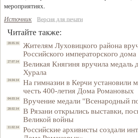
мероприятиях.
Источник
Версия для печати
Читайте также:
Жителям Луховицкого района вруч
28.05.16
Российского императорского дома
Великая Княгиня вручила медаль 
27.07.14
Хурала
Свидетельство
На гимназии в Керчи установили 
24.04.14
честь 400-летия Дома Романовых
Вручение медали "Всенародный п
04.03.14
В Рязани открылись выставки, по
28.02.14
Великой войны
Российские архивисты создали инт
11.02.14
Дома Романовых»