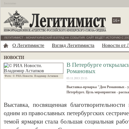
Бесплатно
16+
ЛЕГИТИМИСТ - МОНАРХИЧЕСКИЙ ВЗГЛЯД НА СОБЫТИЯ. САЙТ ВЕДЁТ ИСТОРИЮ С 200
О Легитимисте
Взгляд Легитимиста
Новости от 
В Петербурге открылась
Романовых
Фото: © РИА Новости. Владимир Астапков
03.11.2013 23:15
Выставка-ярмарка "Дом Романовых - у
Петербурге. Цель мероприятия - расск
Выставка, посвященная благотворительности
одним из православных петербургских сестриче
темой ярмарки стала большая социальная рабо