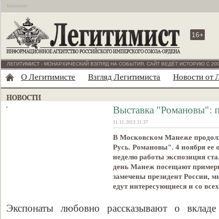
Бесплатно
16+
ЛЕГИТИМИСТ - МОНАРХИЧЕСКИЙ ВЗГЛЯД НА СОБЫТИЯ. САЙТ ВЕДЁТ ИСТОРИЮ С 200
О Легитимисте
Взгляд Легитимиста
Новости от 
Выставка "Романовы": п
11.11.2013 21:37
В Московском Манеже продолж
Русь. Романовы". 4 ноября ее
неделю работы экспозиция ста
день Манеж посещают примерн
замечены президент России, м
едут интересующиеся и со всех
Экспонаты любовно рассказывают о вкладе