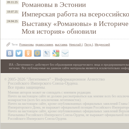
Романовы в Эстонии
09.11.25
Имперская работа на всероссийск
19.07.25
Выставку «Романовы» в Историчес
24.04.25
Моя история» обновили
Теги:
Романовы
,
православие
,
выставка
,
Николай I
,
Петр I
,
Мединский
ИА «Легитимист» действует без образования юридического лица и предпринимательс
началах. Все публикуемые на данном сайте материалы являются исключительно инф
2005-2026 “Легитимист” - Информационное Агентство
©
Российского Имперского Союза-Ордена.
Все права защищены.
Мнение авторов может не совпадать с мнением редакции.
Ничто на настоящем сайте не должно рассматриваться как мнение всех без исключ
монархистов (всех без исключения легитимистов).
Ничто на настоящем сайте, кроме опубликованных официальных заявлений Главы 
Императорского Дома, не выражает официальной позиции Российского Император
Ничто на настоящем сайте, кроме опубликованных официальных заявлений Верхов
Начальника Российского Имперского Союза-Ордена, не выражает официальной по
Российского Имперского Союза-Ордена.