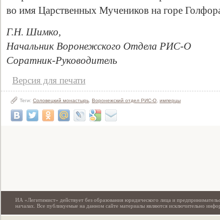
во имя Царственных Мучеников на горе Голфора
Г.Н. Шимко,
Начальник Воронежского Отдела РИС-О
Соратник-Руководитель
Версия для печати
Теги:
Соловецкий монастырь
,
Воронежский отдел РИС-О
,
имперцы
Свидетельство
ИА «Легитимист» действует без образования юридического лица и предпринимательс
началах. Все публикуемые на данном сайте материалы являются исключительно инф