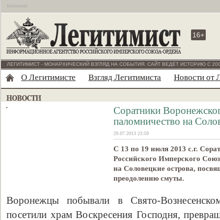
Бесплатно
16+
ЛЕГИТИМИСТ - МОНАРХИЧЕСКИЙ ВЗГЛЯД НА СОБЫТИЯ. САЙТ ВЕДЁТ ИСТОРИЮ С 200
О Легитимисте
Взгляд Легитимиста
Новости от 
Соратники Воронежско
паломничество на Соло
29.07.2013 23:59
С 13 по 19 июля 2013 с.г. Со
Российского Имперского Союз
на Соловецкие острова, посв
преодолению смуты.
Воронежцы побывали в Свято-Вознесенско
посетили храм Воскресения Господня, превра