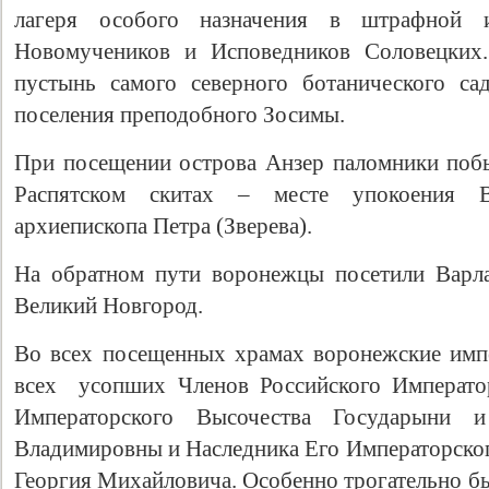
лагеря особого назначения в штрафной 
Новомучеников и Исповедников Соловецких
пустынь самого северного ботанического са
поселения преподобного Зосимы.
При посещении острова Анзер паломники поб
Распятском скитах – месте упокоения В
архиепископа Петра (Зверева).
На обратном пути воронежцы посетили Варл
Великий Новгород.
Во всех посещенных храмах воронежские имп
всех усопших Членов Российского Императо
Императорского Высочества Государыни
Владимировны и Наследника Его Императорског
Георгия Михайловича. Особенно трогательно б