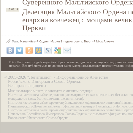
Суверенного Мальтийского Орден
Делегация Мальтийского Ордена п
12.06.14
епархии ковчежец с мощами велик
Церкви
Теги:
Мальтийский Орден
,
Мария Владимировна
,
Георгий Михайлович
ИА «Легитимист» действует без образования юридического лица и предпринимательс
началах. Все публикуемые на данном сайте материалы являются исключительно инф
2005-2026 “Легитимист” - Информационное Агентство
©
Российского Имперского Союза-Ордена.
Все права защищены.
Мнение авторов может не совпадать с мнением редакции.
Ничто на настоящем сайте не должно рассматриваться как мнение всех без исключ
монархистов (всех без исключения легитимистов).
Ничто на настоящем сайте, кроме опубликованных официальных заявлений Главы 
Императорского Дома, не выражает официальной позиции Российского Император
Ничто на настоящем сайте, кроме опубликованных официальных заявлений Верхов
Начальника Российского Имперского Союза-Ордена, не выражает официальной по
Российского Имперского Союза-Ордена.