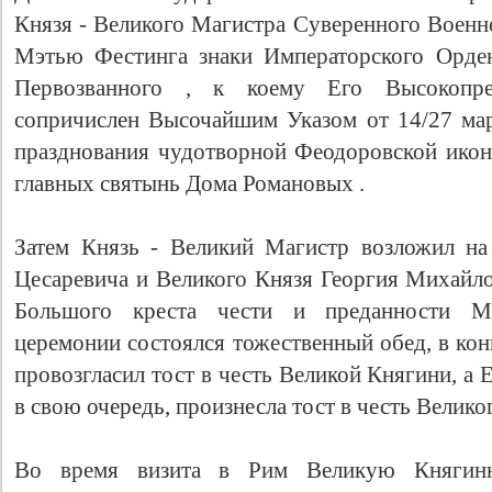
Князя - Великого Магистра Cуверенного Военн
Мэтью Фестинга знаки Императорского Орде
Первозванного , к коему Его Высокопре
сопричислен Высочайшим Указом от 14/27 мар
празднования чудотворной Феодоровской ико
главных святынь Дома Романовых .
Затем Князь - Великий Магистр возложил на
Цесаревича и Великого Князя Георгия Михайло
Большого креста чести и преданности Ма
церемонии состоялся тожественный обед, в ко
провозгласил тост в честь Великой Княгини, а
в свою очередь, произнесла тост в честь Велико
Во время визита в Рим Великую Княгин