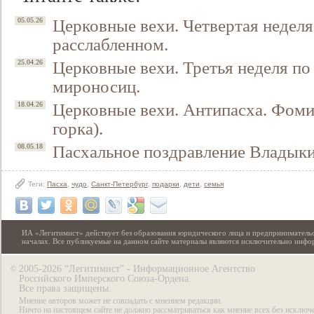
Церковные вехи. Четвертая неделя
05.05.26
расслабленном.
Церковные вехи. Третья неделя по 
25.04.26
мироносиц.
Церковные вехи. Антипасха. Фоми
18.04.26
горка).
Пасхальное поздравление Владык
08.05.18
Теги:
Пасха
,
чудо
,
Санкт-Петербург
,
подарки
,
дети
,
семья
ИА «Легитимист» действует без образования юридического лица и предпринимательс
началах. Все публикуемые на данном сайте материалы являются исключительно инф
2005-2026 “Легитимист” - Информационное Агентство
©
Российского Имперского Союза-Ордена.
Все права защищены.
Мнение авторов может не совпадать с мнением редакции.
Ничто на настоящем сайте не должно рассматриваться как мнение всех без исключ