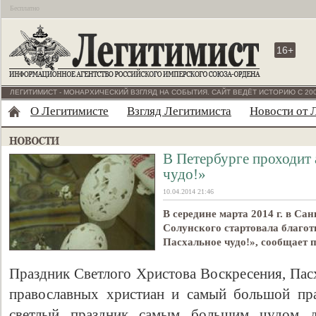
Бесплатно
16+
ЛЕГИТИМИСТ - МОНАРХИЧЕСКИЙ ВЗГЛЯД НА СОБЫТИЯ. САЙТ ВЕДЁТ ИСТОРИЮ С 200
О Легитимисте
Взгляд Легитимиста
Новости от 
В Петербурге проходит
чудо!»
10.04.2014 21:46
В середине марта 2014 г. в С
Солунского стартовала благо
Пасхальное чудо!», сообщает 
Праздник Светлого Христова Воскресения, Пасх
православных христиан и самый большой пра
светлый праздник самым большим чудом д