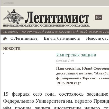
Бесплатно
16+
ЛЕГИТИМИСТ - МОНАРХИЧЕСКИЙ ВЗГЛЯД НА СОБЫТИЯ. САЙТ ВЕДЁТ ИСТОРИЮ С 200
О Легитимисте
Взгляд Легитимиста
Новости от 
Имперская защита
02.03.2019 21:00
Наш соратник Юрий Сергеев
диссертацию по теме: "Антиб
формирования Терского казаче
1917-1920 гг.)"
19 февраля сего года, состоялось заседани
Федерального Университета им. первого Презид
нём прошла защита диссертации нашего сор