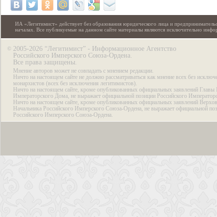
ИА «Легитимист» действует без образования юридического лица и предпринимательс
началах. Все публикуемые на данном сайте материалы являются исключительно инф
2005-2026 “Легитимист” - Информационное Агентство
©
Российского Имперского Союза-Ордена.
Все права защищены.
Мнение авторов может не совпадать с мнением редакции.
Ничто на настоящем сайте не должно рассматриваться как мнение всех без исключ
монархистов (всех без исключения легитимистов).
Ничто на настоящем сайте, кроме опубликованных официальных заявлений Главы 
Императорского Дома, не выражает официальной позиции Российского Император
Ничто на настоящем сайте, кроме опубликованных официальных заявлений Верхов
Начальника Российского Имперского Союза-Ордена, не выражает официальной по
Российского Имперского Союза-Ордена.