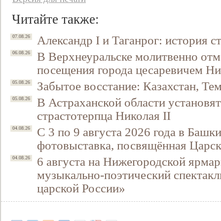
Читайте также:
Александр I и Таганрог: история с
07.08.26
В Верхнеуральске молитвенно отм
06.08.26
посещения города цесаревичем Н
Забытое восстание: Казахстан, Тем
05.08.26
В Астраханской области установят
05.08.26
страстотерпца Николая II
Свидетельство
С 3 по 9 августа 2026 года в Башк
04.08.26
фотовыставка, посвящённая Царск
6 августа на Нижегородской ярмар
04.08.26
музыкально-поэтический спектакл
царской России»