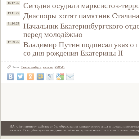
Сегодня осудили марксистов-терр
16.12.25
Диаспоры хотят памятник Сталина
13.11.25
Начальник Екатеринбургского отд
31.10.25
перед молодёжью
Владимир Путин подписал указ о 
17.09.25
со дня рождения Екатерины II
Теги:
Екатеринбург
,
казаки
,
РИС-О
Свидетельство
ИА «Легитимист» действует без образования юридического лица и предпринимательс
началах. Все публикуемые на данном сайте материалы являются исключительно инф