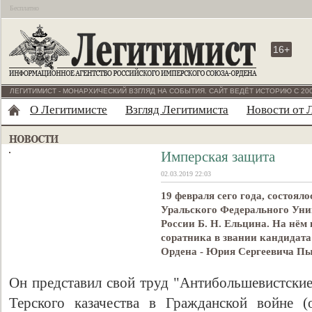
Бесплатно
16+
ЛЕГИТИМИСТ - МОНАРХИЧЕСКИЙ ВЗГЛЯД НА СОБЫТИЯ. САЙТ ВЕДЁТ ИСТОРИЮ С 200
О Легитимисте
Взгляд Легитимиста
Новости от 
Имперская защита
02.03.2019 22:03
19 февраля сего года, состоял
Уральского Федерального Унив
России Б. Н. Ельцина. На нём
соратника в звании кандидат
Ордена - Юрия Сергеевича П
Он представил свой труд "Антибольшевистск
Терского казачества в Гражданской войне (