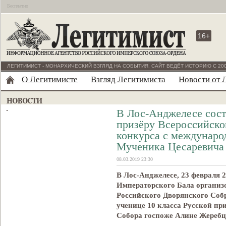
Бесплатно
16+
ЛЕГИТИМИСТ - МОНАРХИЧЕСКИЙ ВЗГЛЯД НА СОБЫТИЯ. САЙТ ВЕДЁТ ИСТОРИЮ С 200
О Легитимисте
Взгляд Легитимиста
Новости от 
В Лос-Анджелесе сост
призёру Всероссийско
конкурса с междунаро
Мученика Цесаревича
08.03.2019 23:30
В Лос-Анджелесе, 23 февраля 2
Императорского Бала организ
Российского Дворянского Соб
ученице 10 класса Русской п
Собора госпоже Алине Жереб