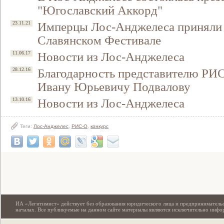
"Югославский Аккорд"
Имперцы Лос-Анджелеса приняли 
23.11.21
Славянском Фестивале
Новости из Лос-Анджелеса
11.06.17
Благодарность представителю РИ
28.12.16
Ивану Юрьевичу Подвалову
Новости из Лос-Анджелеса
13.10.16
Свидетельство
Теги:
Лос-Анджелес
,
РИС-О
,
конкурс
ИА «Легитимист» действует без образования юридического лица и предпринимательс
началах. Все публикуемые на данном сайте материалы являются исключительно инф