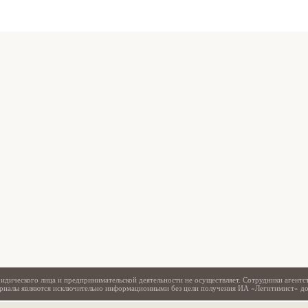
Свидетельство
идического лица и предпринимательской деятельности не осуществляет. Сотрудники агентс
териалы являются исключительно информационными без цели получения ИА «Легитимист» д