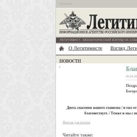
Бесплатно
ЛЕГИТИМИСТ - МОНАРХИЧЕСКИЙ ВЗГЛЯД НА СОБ
О Легитимисте
Взгляд Лег
Бла
06.04.20
Поздра
Богоро
Днесь спасения нашего главизна / и еже о
благовествует. / Темже и мы с 
Версия для печати
Читайте также: