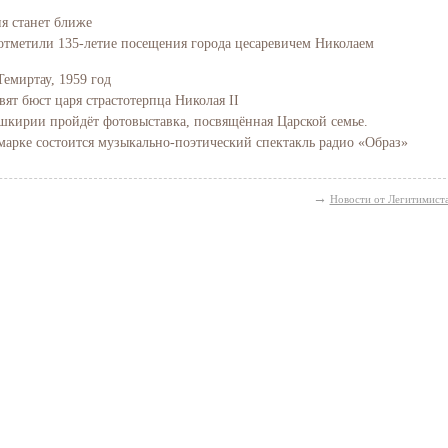
ия станет ближе
отметили 135-летие посещения города цесаревичем Николаем
Темиртау, 1959 год
вят бюст царя страстотерпца Николая II
Башкирии пройдёт фотовыставка, посвящённая Царской семье.
марке состоится музыкально-поэтический спектакль радио «Образ»
→
Новости от Легитимист