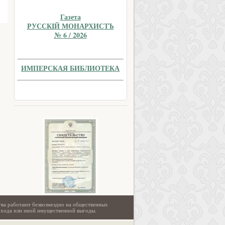
Газета
РУССКIЙ МОНАРХИСТЪ
№ 6 / 2026
ИМПЕРСКАЯ БИБЛИОТЕКА
тва работают безвозмездно на общественных
охода или иной имущественной выгоды.