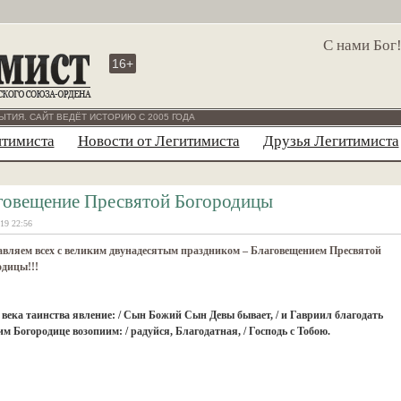
С нами Бог
16+
ЫТИЯ. САЙТ ВЕДЁТ ИСТОРИЮ С 2005 ГОДА
итимиста
Новости от Легитимиста
Друзья Легитимиста
говещение Пресвятой Богородицы
19 22:56
вляем всех с великим двунадесятым праздником – Благовещением Пресвятой
дицы!!!
т века таинства явление: / Сын Божий Сын Девы бывает, / и Гавриил благодать
ним Богородице возопиим: / радуйся, Благодатная, / Господь с Тобою.