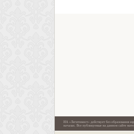
ИА «Легитимист» действует без образования юр
началах. Все публикуемые на данном сайте ма