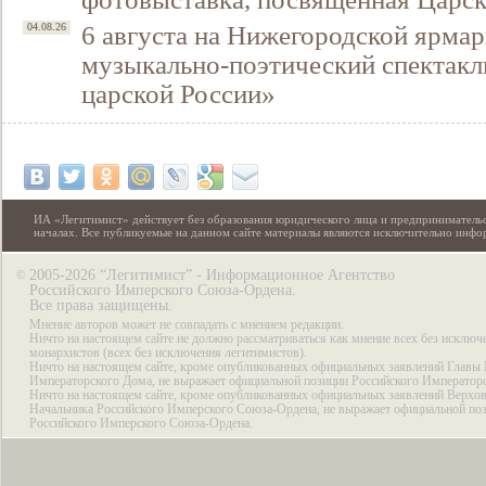
6 августа на Нижегородской ярмар
04.08.26
музыкально-поэтический спектакл
царской России»
ИА «Легитимист» действует без образования юридического лица и предпринимательс
началах. Все публикуемые на данном сайте материалы являются исключительно инф
2005-2026 “Легитимист” - Информационное Агентство
©
Российского Имперского Союза-Ордена.
Все права защищены.
Мнение авторов может не совпадать с мнением редакции.
Ничто на настоящем сайте не должно рассматриваться как мнение всех без исключ
монархистов (всех без исключения легитимистов).
Ничто на настоящем сайте, кроме опубликованных официальных заявлений Главы 
Императорского Дома, не выражает официальной позиции Российского Император
Ничто на настоящем сайте, кроме опубликованных официальных заявлений Верхов
Начальника Российского Имперского Союза-Ордена, не выражает официальной по
Российского Имперского Союза-Ордена.