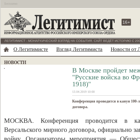
Бесплатно
16+
ЛЕГИТИМИСТ - МОНАРХИЧЕСКИЙ ВЗГЛЯД НА СОБЫТИЯ. САЙТ ВЕДЁТ ИСТОРИЮ С 200
О Легитимисте
Взгляд Легитимиста
Новости от 
В Москве пройдет ме
"Русские войска во Фр
1918)"
13.04.2019 10:00
Конференция проводится в канун 100-
договора.
МОСКВА. Конференция проводится в кан
Версальского мирного договора, официально 
войну. Организаторы мероприятия — Общест