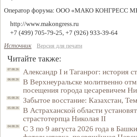
Оператор форума: OOO «МАКО КОНГРЕСС
http://www.makongress.ru
+7 (499) 705-79-25, +7 (926) 933-39-64
Источник
Версия для печати
Читайте также:
Александр I и Таганрог: история с
07.08.26
В Верхнеуральске молитвенно отм
06.08.26
посещения города цесаревичем Н
Забытое восстание: Казахстан, Тем
05.08.26
В Астраханской области установят
05.08.26
страстотерпца Николая II
С 3 по 9 августа 2026 года в Башк
04.08.26
фотовыставка, посвящённая Царск