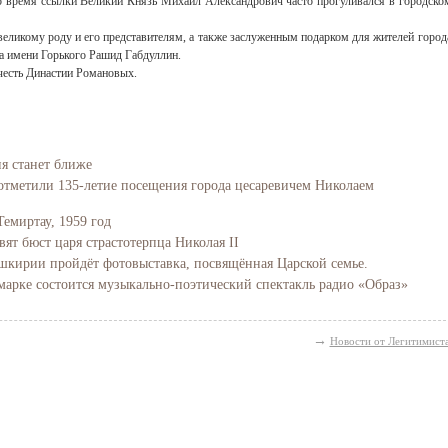
 во время ссылки Великий Князь Михаил Александрович часто прогуливался в городско
еликому роду и его представителям, а также заслуженным подарком для жителей город
а имени Горького Рашид Габдуллин.
честь Династии Романовых.
ия станет ближе
отметили 135-летие посещения города цесаревичем Николаем
Темиртау, 1959 год
вят бюст царя страстотерпца Николая II
Башкирии пройдёт фотовыставка, посвящённая Царской семье.
марке состоится музыкально-поэтический спектакль радио «Образ»
→
Новости от Легитимист