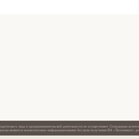
Свидетельство
идического лица и предпринимательской деятельности не осуществляет. Сотрудники агентс
териалы являются исключительно информационными без цели получения ИА «Легитимист» д