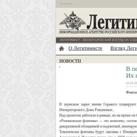
Бесплатно
ЛЕГИТИМИСТ - МОНАРХИЧЕСКИЙ ВЗГЛЯД НА СОБ
О Легитимисте
Взгляд Лег
В п
Их 
19.04.20
Фонтан
В пермском парке имени Горького планируют 
Императорского Дома Романовых.
Над проектом работали и раньше, но на время он 
«Романовские фонтаны» — это комплекс, состоящ
декоративной облицовкой и подсветкой, имитиру
Тематически фонтаны будут связаны с Императо