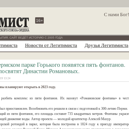
С нами Бог
16+
ЫТИЯ. САЙТ ВЕДЁТ ИСТОРИЮ С 2005 ГОДА
итимиста
Новости от Легитимиста
Друзья Легитимиста
ермском парке Горького появятся пять фонтанов.
посвятят Династии Романовых.
19 13:24
ы планируют открыть в 2023 году.
разбить комплекс из пяти фонтанов. Их назовут «Романовские фонтаны» в чест
был приостановлен. Возобновить его решили в связи с подготовкой к 300-летию Перми.
ий из пяти фонтанов, его площадь составит 735 квадратных метров. Фонтаны украся
ющей движение воды. Автор проекта — молодой архитектор Алексей Мазур.
рской ротондой в парке, которая была построена в 1824 году к приезду император