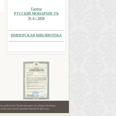
Газета
РУССКIЙ МОНАРХИСТЪ
№ 6 / 2026
ИМПЕРСКАЯ БИБЛИОТЕКА
тва работают безвозмездно на общественных
охода или иной имущественной выгоды.