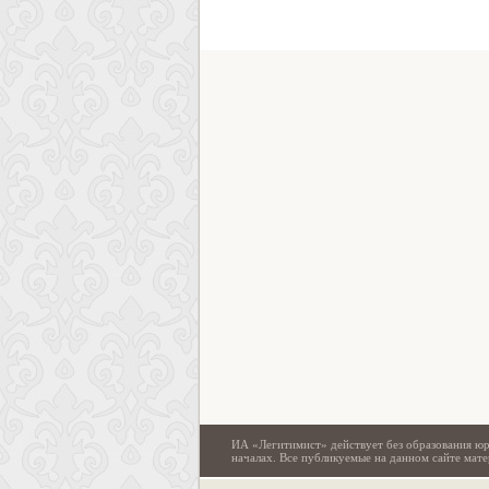
ИА «Легитимист» действует без образования юр
началах. Все публикуемые на данном сайте ма