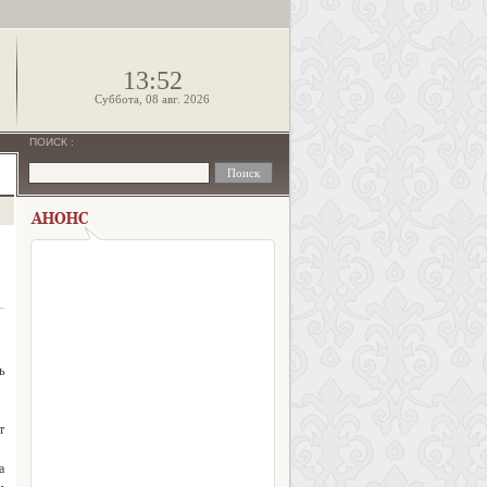
!
13:52
Суббота, 08 авг. 2026
ПОИСК
:
ь
т
а