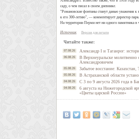
Александра I. Известно также, что в 1918 году
саду, о чем писал в своем дневнике.
"Романовские фонтаны станут данью уважения к в
к его 300-летию", — комментирует директор парк
На территории Перми нет ни одного памятника в 
Источник
Версия для печати
Читайте также:
07.08.26
Александр I и Таганрог: истор
06.08.26
В Верхнеуральске молитвенно 
Александровичем
05.08.26
Забытое восстание: Казахстан, 
05.08.26
В Астраханской области устано
04.08.26
С 3 по 9 августа 2026 года в 
04.08.26
6 августа на Нижегородской яр
«Цветы царской России»